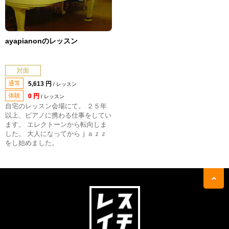
ayapianonのレッスン
対面
通常
5,613 円
/ レッスン
体験
0 円
/ レッスン
自宅のレッスン会場にて。 ２５年
以上、ピアノに携わる仕事をしてい
ます。 エレクトーンから転向しま
した。 大人になってからｊａｚｚ
をし始めました。