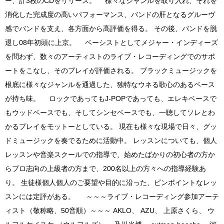
ー、計3枚のCDをリリース。 様々なジャンルを取り入れ、それを
消化した完成度の高いパフォーマンス、バンドの肝となるグルーヴ
感でバンドを支え、各方面から高評価を得る。 その後、バンドを脱
退し08年初頭に上京。 ベーシストとしてメジャー・インディーズ
を問わず、数々のアーティストのライブ・レコーディングでのサポ
ートをこなし、そのプレイが評価される。 ブラックミュージックを
根底に様々なジャンルを通過した、独特なウネる歌心のあるベース
が持ち味。 ロックであってもJ-POPであっても、エレキベースで
もウッドベースでも、そしてシンセベースでも、一聴してソレとわ
かるプレイをモットーとしている。 現在も様々な現場で日々、グッ
ドミュージックを奏でるために活動中。 レッスンについても、個人
レッスンや音楽スクールでの指導で、始めたばかりの初心者の方か
らプロ志向の上級者の方まで、200名以上の方々への指導経験あ
り。 生徒様個人個人のご要望や目的に沿った、ピンポイントなレッ
スンには定評がある。 ～～～ライブ・レコーディング参加アーテ
ィスト（敬称略、50音順）～～～ AKLO、 AZU、 上原さくら、 ウ