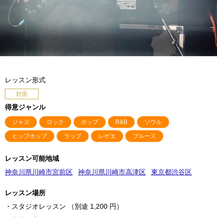
レッスン形式
対面
得意ジャンル
ジャズ
ロック
ポップ
R&B
ソウル
ヒップホップ
ラップ
レゲエ
ブルース
レッスン可能地域
神奈川県川崎市宮前区
神奈川県川崎市高津区
東京都渋谷区
レッスン場所
・スタジオレッスン （別途 1,200 円）