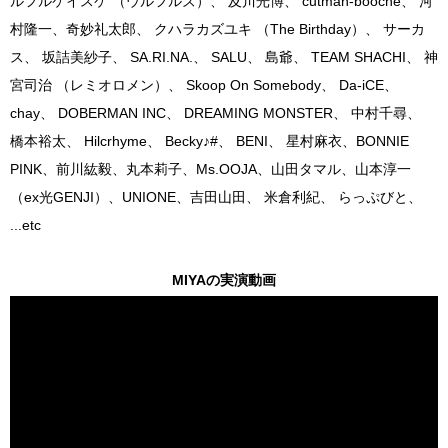
ルフルケイスケ （ウルフルズ）、 及川光博、 cutman-booche、 河
村隆一、奇妙礼太郎、 クハラカズユキ （The Birthday）、 サーカ
ス、 坂詰美紗子、 SA.RI.NA.、 SALU、 島爺、 TEAM SHACHI、 神
宮司治 （レミオロメン）、 Skoop On Somebody、 Da-iCE、
chay、 DOBERMAN INC、 DREAMING MONSTER、 中村千尋、
橋本裕太、 Hilcrhyme、 Becky♪#、 BENI、 星村麻衣、BONNIE
PINK、前川紘毅、丸本莉子、Ms.OOJA、山田タマル、山本淳一
（ex光GENJI）、UNIONE、吉田山田、 米倉利紀、 らっぷびと、
...etc
MIYAの実演動画