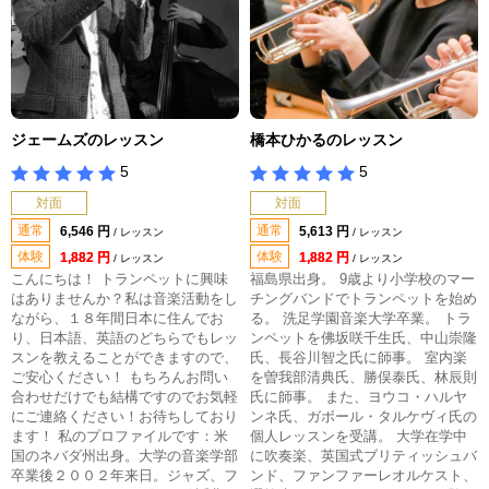
ジェームズのレッスン
橋本ひかるのレッスン
5
5
対面
対面
通常
通常
6,546 円
5,613 円
/ レッスン
/ レッスン
体験
体験
1,882 円
1,882 円
/ レッスン
/ レッスン
こんにちは！ トランペットに興味
福島県出身。 9歳より小学校のマー
はありませんか？私は音楽活動をし
チングバンドでトランペットを始め
ながら、１８年間日本に住んでお
る。 洗足学園音楽大学卒業。 トラ
り、日本語、英語のどちらでもレッ
ンペットを佛坂咲千生氏、中山崇隆
スンを教えることができますので、
氏、長谷川智之氏に師事。 室内楽
ご安心ください！ もちろんお問い
を曽我部清典氏、勝俣泰氏、林辰則
合わせだけでも結構ですのでお気軽
氏に師事。 また、ヨウコ・ハルヤ
にご連絡ください！お待ちしており
ンネ氏、ガボール・タルケヴィ氏の
ます！ 私のプロファイルです：米
個人レッスンを受講。 大学在学中
国のネバダ州出身。大学の音楽学部
に吹奏楽、英国式ブリティッシュバ
卒業後２００２年来日。ジャズ、フ
ンド、ファンファーレオルケスト、