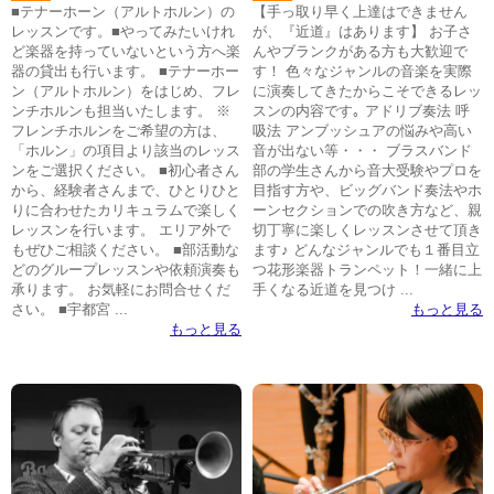
■テナーホーン（アルトホルン）の
【手っ取り早く上達はできません
レッスンです。■やってみたいけれ
が、『近道』はあります】 お子さ
ど楽器を持っていないという方へ楽
んやブランクがある方も大歓迎で
器の貸出も行います。 ■テナーホー
す！ 色々なジャンルの音楽を実際
ン（アルトホルン）をはじめ、フレ
に演奏してきたからこそできるレッ
ンチホルンも担当いたします。 ※
スンの内容です｡ アドリブ奏法 呼
フレンチホルンをご希望の方は、
吸法 アンブッシュアの悩みや高い
「ホルン」の項目より該当のレッス
音が出ない等・・・ ブラスバンド
ンをご選択ください。 ■初心者さん
部の学生さんから音大受験やプロを
から、経験者さんまで、ひとりひと
目指す方や、ビッグバンド奏法やホ
りに合わせたカリキュラムで楽しく
ーンセクションでの吹き方など、親
レッスンを行います。 エリア外で
切丁寧に楽しくレッスンさせて頂き
もぜひご相談ください。 ■部活動な
ます♪ どんなジャンルでも１番目立
どのグループレッスンや依頼演奏も
つ花形楽器トランペット！一緒に上
承ります。 お気軽にお問合せくだ
手くなる近道を見つけ ...
さい。 ■宇都宮 ...
もっと見る
もっと見る