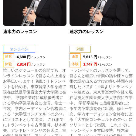
速水力のレッスン
速水力のレッスン
オンライン
対面
通常
通常
4,680 円
5,613 円
/ レッスン
/ レッスン
体験
体験
2,814 円
3,747 円
/ レッスン
/ レッスン
忙しいスケジュールの合間でも、オ
トランペットのレッスンを通して、
ンラインレッスンで皆さんの上達を
皆さんと幅広い音楽の話や様々な芸
お手伝いします！ 9歳よりトランペ
術の話が出来る学びの多い時間を共
ットを始める。東京音楽大学を経て
有したいです！ 9歳よりトランペッ
現在は洗足学園音楽大学大学院に在
トを始める。東京音楽大学を経て現
学中。 学部卒業時に成績優秀者に
在は洗足学園音楽大学大学院に在学
よる学内卒業演奏会に出演。修士一
中。 学部卒業時に成績優秀者によ
年次、学内オーディション合格者に
る学内卒業演奏会に出演。修士一年
よる「大学院コンチェルトの夕べ」
次、学内オーディション合格者によ
にソリストとして出演。 これまで
る「大学院コンチェルトの夕べ」に
にトランペットを古田俊博、杉木峯
ソリストとして出演。 これまでに
夫、アンドレ・アンリの各氏に、室
トランペットを古田俊博、杉木峯
内楽を津堅直弘、アンドレ・アン
夫、アンドレ・アンリの各氏に、室