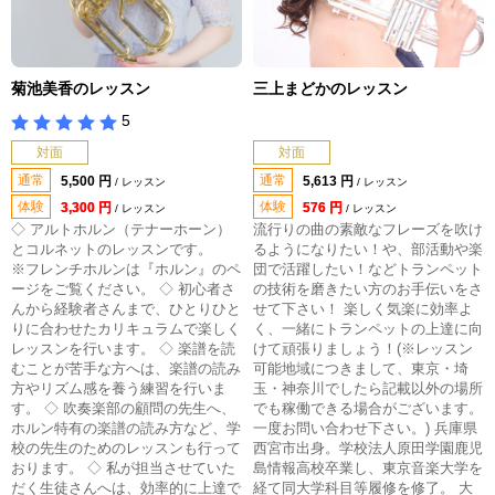
菊池美香のレッスン
三上まどかのレッスン
5
対面
対面
通常
通常
5,500 円
5,613 円
/ レッスン
/ レッスン
体験
体験
3,300 円
576 円
/ レッスン
/ レッスン
◇ アルトホルン（テナーホーン）
流行りの曲の素敵なフレーズを吹け
とコルネットのレッスンです。
るようになりたい！や、部活動や楽
※フレンチホルンは『ホルン』のペ
団で活躍したい！などトランペット
ージをご覧ください。 ◇ 初心者さ
の技術を磨きたい方のお手伝いをさ
んから経験者さんまで、ひとりひと
せて下さい！ 楽しく気楽に効率よ
りに合わせたカリキュラムで楽しく
く、一緒にトランペットの上達に向
レッスンを行います。 ◇ 楽譜を読
けて頑張りましょう！(※レッスン
むことが苦手な方へは、楽譜の読み
可能地域につきまして、東京・埼
方やリズム感を養う練習を行いま
玉・神奈川でしたら記載以外の場所
す。 ◇ 吹奏楽部の顧問の先生へ、
でも稼働できる場合がございます。
ホルン特有の楽譜の読み方など、学
一度お問い合わせ下さい。) 兵庫県
校の先生のためのレッスンも行って
⻄宮市出身。学校法人原田学園鹿児
おります。 ◇ 私が担当させていた
島情報高校卒業し、東京音楽大学を
だく生徒さんへは、効率的に上達で
経て同大学科目等履修を修了。 大