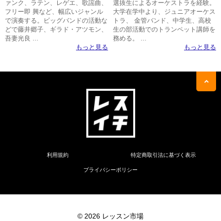
ァンク、ラテン、レゲエ、歌謡曲、
選抜生によるオーケストラを経験。
フリー即 興など、幅広いジャンル
大学在学中より、ジュニアオーケス
で演奏する。ビッグバンドの活動な
トラ、 金管バンド、中学生、高校
どで藤井郷子、ギラド・アツモン、
生の部活動でのトランペット講師を
吾妻光良 ...
務める。 ...
もっと見る
もっと見る
利用規約
特定商取引法に基づく表示
プライバシーポリシー
© 2026 レッスン市場