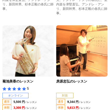
リ、新田幹男、杉本正毅の各氏に師
内楽を津堅直弘、アンドレ・アン
事。
リ、新田幹男、杉本正毅の各氏に師
事。
菊池美香のレッスン
房原忠弘のレッスン
5
オンライン
対面
通常
通常
5,500 円
9,344 円
/ レッスン
/ レッスン
体験
体験
3,300 円
5,613 円
/ レッスン
/ レッスン