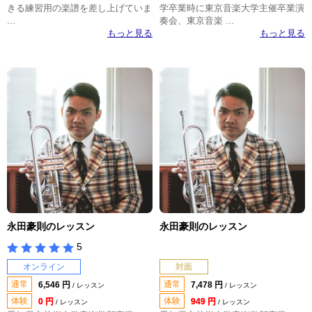
きる練習用の楽譜を差し上げていま
学卒業時に東京音楽大学主催卒業演
...
奏会、東京音楽 ...
もっと見る
もっと見る
永田豪則のレッスン
永田豪則のレッスン
5
オンライン
対面
通常
通常
6,546 円
7,478 円
/ レッスン
/ レッスン
体験
体験
0 円
949 円
/ レッスン
/ レッスン