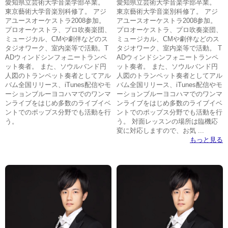
愛知県立芸術大学音楽学部卒業。
愛知県立芸術大学音楽学部卒業。
東京藝術大学音楽別科修了。 アジ
東京藝術大学音楽別科修了。 アジ
アユースオーケストラ2008参加。
アユースオーケストラ2008参加。
プロオーケストラ、プロ吹奏楽団、
プロオーケストラ、プロ吹奏楽団、
ミュージカル、CMや劇伴などのス
ミュージカル、CMや劇伴などのス
タジオワーク、室内楽等で活動。T
タジオワーク、室内楽等で活動。 T
ADウィンドシンフォニートランペ
ADウィンドシンフォニートランペ
ット奏者。 また、ソウルバンド円
ット奏者。 また、ソウルバンド円
人図のトランペット奏者としてアル
人図のトランペット奏者としてアル
バム全国リリース、iTunes配信やモ
バム全国リリース、iTunes配信やモ
ーションブルーヨコハマでのワンマ
ーションブルーヨコハマでのワンマ
ンライブをはじめ多数のライブイベ
ンライブをはじめ多数のライブイベ
ントでのポップス分野でも活動を行
ントでのポップス分野でも活動を行
う。
う。 対面レッスンの場所は臨機応
変に対応しますので、お気 ...
もっと見る