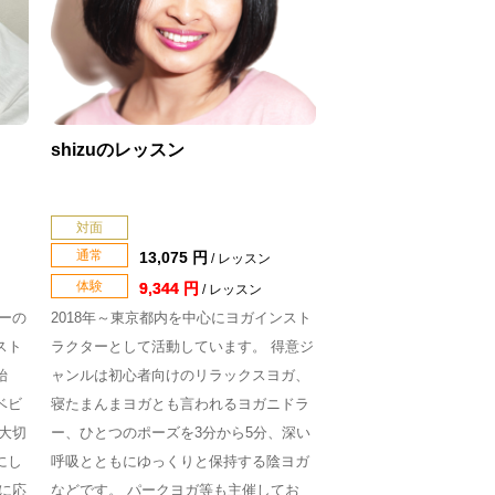
shizuのレッスン
対面
通常
13,075 円
/ レッスン
体験
9,344 円
/ レッスン
ーの
2018年～東京都内を中心にヨガインスト
スト
ラクターとして活動しています。 得意ジ
始
ャンルは初心者向けのリラックスヨガ、
ベビ
寝たまんまヨガとも言われるヨガニドラ
大切
ー、ひとつのポーズを3分から5分、深い
にし
呼吸とともにゆっくりと保持する陰ヨガ
に応
などです。 パークヨガ等も主催してお