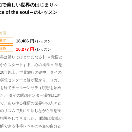
由で美しい世界のはじまり～
ice of the soul～のレッスン
対面
通常
18,486 円
/ レッスン
体験
10,277 円
/ レッスン
界は祈りでひとつになる】 ＝覚悟と
からスタートする 心の成長＝ 瞑想
20年以上。世界旅行の途中、タイの
瞑想センターと縁が繋がり、ヨガ、
を経てチャルーンサティ瞑想を始め
た。 タイの瞑想センター滞在は10年
で、あらゆる種類の世界中の人々と
のリズムで共に生活しながら瞑想実
指導をしてきました。 瞑想は実践か
解できる体得レベルの本当の自分と