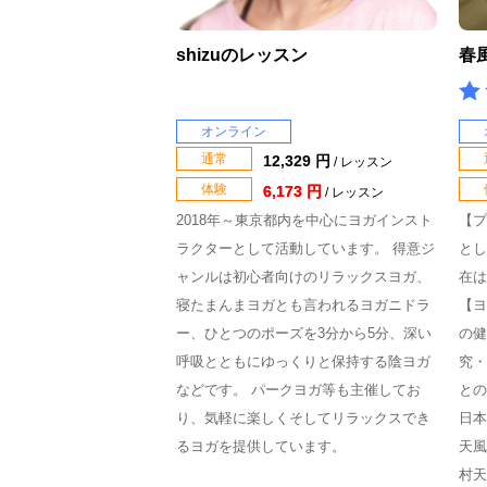
shizuのレッスン
春
オンライン
通常
12,329 円
/ レッスン
体験
6,173 円
/ レッスン
2018年～東京都内を中心にヨガインスト
【プ
ラクターとして活動しています。 得意ジ
とし
ャンルは初心者向けのリラックスヨガ、
在は
寝たまんまヨガとも言われるヨガニドラ
【ヨ
ー、ひとつのポーズを3分から5分、深い
の健
呼吸とともにゆっくりと保持する陰ヨガ
究・
などです。 パークヨガ等も主催してお
との
り、気軽に楽しくそしてリラックスでき
日本
るヨガを提供しています。
天風
村天