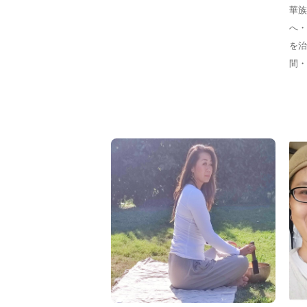
華族
へ・
を治
間・