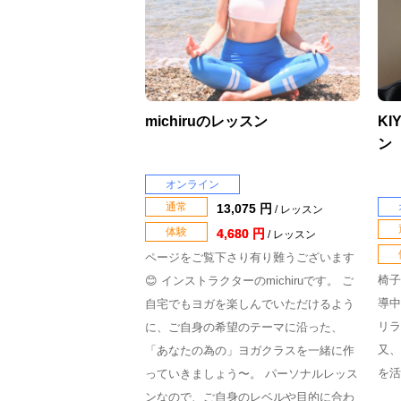
michiruのレッスン
KI
ン
オンライン
通常
13,075 円
/ レッスン
体験
4,680 円
/ レッスン
ページをご覧下さり有り難うございます
椅子
😊 インストラクターのmichiruです。 ご
導中
自宅でもヨガを楽しんでいただけるよう
リラ
に、ご自身の希望のテーマに沿った、
又、
「あなたの為の」ヨガクラスを一緒に作
を活
っていきましょう〜。 パーソナルレッス
ンなので、ご自身のレベルや目的に合わ