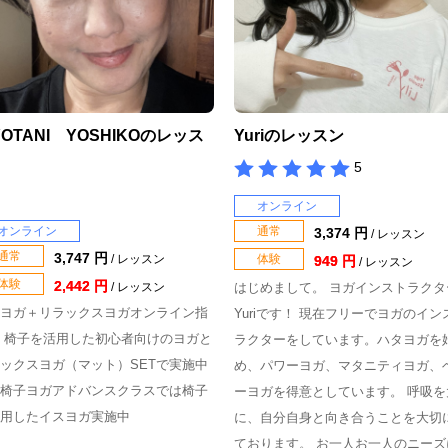
YOTANI YOSHIKOのレッス
Yuriのレッスン
5
オンライン
オンライン
通常
3,374 円
/ レッスン
通常
3,747 円
/ レッスン
体験
949 円
/ レッスン
体験
2,442 円
/ レッスン
はじめまして。 ヨガインストラクタ
ヨガ＋リラックスヨガオンライン指
Yuriです！ 現在フリーでヨガのイン
 椅子を活用した初心者向けのヨガと
ラクターをしています。ハタヨガを
ックスヨガ（マット）SETで実施中
め、パワーヨガ、マタニティヨガ、
椅子ヨガアドバンスクラスでは椅子
ーヨガを得意としています。 呼吸を
用したイスヨガ実施中
に、自分自身と向き合うことを大切
ております。 お一人お一人のニーズ