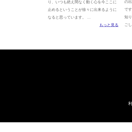
の出
り、いつも絶え間なく動く心を今ここに
です
止めるということが徐々に出来るように
知り
なると思っています。 ...
ごし
もっと見る