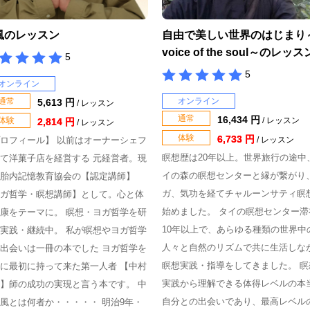
風のレッスン
自由で美しい世界のはじまり
voice of the soul～のレッス
5
5
オンライン
通常
オンライン
5,613 円
/ レッスン
通常
16,434 円
体験
/ レッスン
2,814 円
/ レッスン
体験
6,733 円
ロフィール】 以前はオーナーシェフ
/ レッスン
瞑想歴は20年以上。世界旅行の途中
て洋菓子店を経営する 元経営者。現
イの森の瞑想センターと縁が繋がり
胎内記憶教育協会の【認定講師】
ガ、気功を経てチャルーンサティ瞑
ガ哲学・瞑想講師】として。心と体
始めました。 タイの瞑想センター滞
康をテーマに。 瞑想・ヨガ哲学を研
10年以上で、あらゆる種類の世界中
実践・継続中。 私が瞑想やヨガ哲学
人々と自然のリズムで共に生活しな
出会いは一冊の本でした ヨガ哲学を
瞑想実践・指導をしてきました。 瞑
に最初に持って来た第一人者 【中村
実践から理解できる体得レベルの本
】師の成功の実現と言う本です。 中
自分との出会いであり、最高レベル
風とは何者か・・・・・ 明治9年・