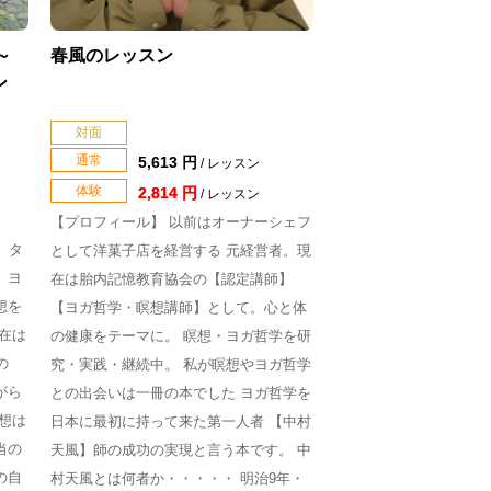
～
春風のレッスン
ン
対面
通常
5,613 円
/ レッスン
体験
2,814 円
/ レッスン
【プロフィール】 以前はオーナーシェフ
、タ
として洋菓子店を経営する 元経営者。現
、ヨ
在は胎内記憶教育協会の【認定講師】
想を
【ヨガ哲学・瞑想講師】として。心と体
在は
の健康をテーマに。 瞑想・ヨガ哲学を研
の
究・実践・継続中。 私が瞑想やヨガ哲学
がら
との出会いは一冊の本でした ヨガ哲学を
想は
日本に最初に持って来た第一人者 【中村
当の
天風】師の成功の実現と言う本です。 中
の自
村天風とは何者か・・・・・ 明治9年・