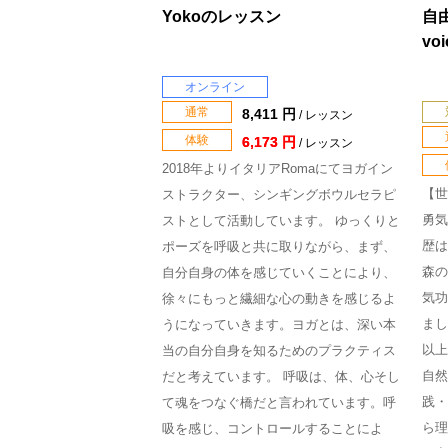
Yokoのレッスン
自
vo
オンライン
通常
8,411 円
/ レッスン
体験
6,173 円
/ レッスン
2018年よりイタリアRomaにてヨガイン
【世
ストラクター、シンギングボウルセラピ
勇気
ストとして活動しています。 ゆっくりと
歴は
ポーズを呼吸と共に取りながら、まず、
森の
自分自身の体を感じていくことにより、
気功
徐々にもっと繊細な心の動きを感じるよ
まし
うになっていきます。ヨガとは、深い本
以上
当の自分自身を知るためのプラクティス
自然
だと考えています。 呼吸は、体、心そし
践・
て魂をつなぐ橋だと言われています。呼
ら理
吸を感じ、コントロールすることによ