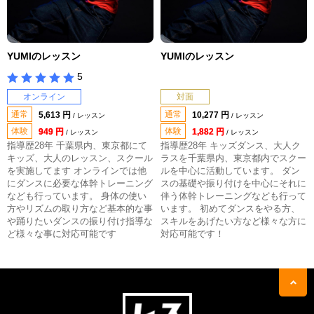
YUMIのレッスン
YUMIのレッスン
5
オンライン
対面
通常
通常
5,613 円
10,277 円
/ レッスン
/ レッスン
体験
体験
949 円
1,882 円
/ レッスン
/ レッスン
指導歴28年 千葉県内、東京都にて
指導歴28年 キッズダンス、大人ク
キッズ、大人のレッスン、スクール
ラスを千葉県内、東京都内でスクー
を実施してます オンラインでは他
ルを中心に活動しています。 ダン
にダンスに必要な体幹トレーニング
スの基礎や振り付けを中心にそれに
なども行っています。 身体の使い
伴う体幹トレーニングなども行って
方やリズムの取り方など基本的な事
います。 初めてダンスをやる方、
や踊りたいダンスの振り付け指導な
スキルをあげたい方など様々な方に
ど様々な事に対応可能です
対応可能です！