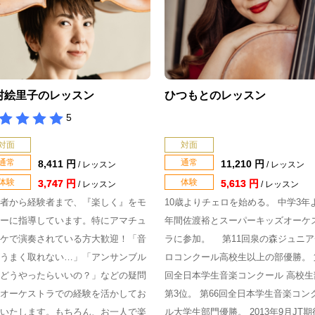
村絵里子のレッスン
ひつもとのレッスン
5
対面
対面
通常
通常
8,411 円
11,210 円
/ レッスン
/ レッスン
体験
体験
3,747 円
5,613 円
/ レッスン
/ レッスン
者から経験者まで、『楽しく』をモ
10歳よりチェロを始める。 中学3年
ーに指導しています。特にアマチュ
年間佐渡裕とスーパーキッズオーケ
ケで演奏されている方大歓迎！「音
ラに参加。 第11回泉の森ジュニア
うまく取れない…」「アンサンブル
ロコンクール高校生以上の部優勝。 
どうやったらいいの？」などの疑問
回全日本学生音楽コンクール 高校生
オーケストラでの経験を活かしてお
第3位。 第66回全日本学生音楽コン
いたします。もちろん、お一人で楽
ル大学生部門優勝。 2013年9月JT