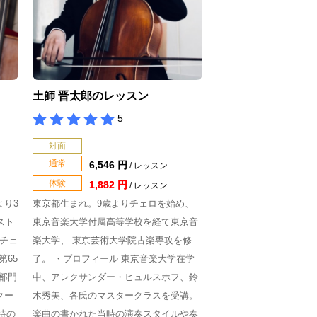
土師 晋太郎のレッスン
5
対面
通常
6,546 円
/ レッスン
体験
1,882 円
/ レッスン
より3
東京都生まれ。9歳よりチェロを始め、
スト
東京音楽大学付属高等学校を経て東京音
チェ
楽大学、 東京芸術大学院古楽専攻を修
第65
了。 ・プロフィール 東京音楽大学在学
部門
中、アレクサンダー・ヒュルスホフ、鈴
クー
木秀美、各氏のマスタークラスを受講。
期待の
楽曲の書かれた当時の演奏スタイルや奏