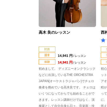
高木 良のレッスン
西
対面
通常
14,941 円
/ レッスン
体験
14,941 円
/ レッスン
初めまして。 ディズニーオンクラシック
初心
などに出演しているTHE ORCHESTRA
ット
JAPAN(オーケストラジャパン)でチェロ
アオ
奏者を務めている高木良です。 チェロは
程が
いくつになってからでも始めることがで
って
きます。レッスン講師だけではなく、演
に、
奏家として自分自身も日々、音楽面・技
答え