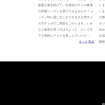
術面を磨き続けている現役のチェロ奏者
しま
の対面レッスンを受けてみませんか？ レ
いま
ッスン時に貸し出しができる大人用サイ
川県
ズのチェロのご用意もございます。いき
タジ
なり楽器を買うのはちょっと...という方
込み
でも気軽にチェロを楽しんでいただ ...
お知
もっと見る
藝術