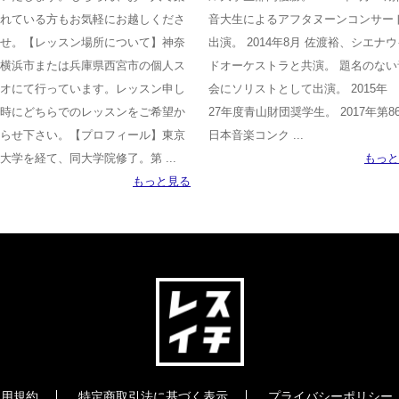
れている方もお気軽にお越しくださ
音大生によるアフタヌーンコンサー
せ。【レッスン場所について】神奈
出演。 2014年8月 佐渡裕、シエナ
横浜市または兵庫県西宮市の個人ス
ドオーケストラと共演。 題名のない
オにて行っています。レッスン申し
会にソリストとして出演。 2015年
時にどちらでのレッスンをご希望か
27年度青山財団奨学生。 2017年第8
らせ下さい。【プロフィール】東京
日本音楽コンク ...
大学を経て、同大学院修了。第 ...
もっと
もっと見る
利用規約
特定商取引法に基づく表示
プライバシーポリシー