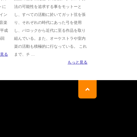
トに
法の可能性を追求する事をモットーと
ウイン
し、すべての活動に於いてガット弦を張
音楽
り、それぞれの時代にあった弓を使用
 平成
し、バロックから近代に至る作品を取り
6回
組んでいる。また、オーケストラや室内
楽の活動も積極的に行なっている。 これ
見る
まで、チ ...
もっと見る