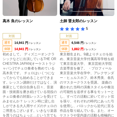
高木 良のレッスン
土師 晋太郎のレッスン
5
対面
対面
通常
通常
14,941 円
6,546 円
/ レッスン
/ レッスン
体験
体験
14,941 円
1,882 円
/ レッスン
/ レッスン
初めまして。 ディズニーオンクラ
東京都生まれ。9歳よりチェロを始
シックなどに出演しているTHE OR
め、東京音楽大学付属高等学校を経
CHESTRA JAPAN(オーケストラジ
て東京音楽大学、 東京芸術大学院
ャパン)でチェロ奏者を務めている
古楽専攻を修了。 ・プロフィール
高木良です。 チェロはいくつにな
東京音楽大学在学中、アレクサンダ
ってからでも始めることができま
ー・ヒュルスホフ、鈴木秀美、各氏
す。レッスン講師だけではなく、演
のマスタークラスを受講。 楽曲の
奏家として自分自身も日々、音楽
書かれた当時の演奏スタイルや奏法
面・技術面を磨き続けている現役の
の可能性を追求する事をモットーと
チェロ奏者の対面レッスンを受けて
し、すべての活動に於いてガット弦
みませんか？ レッスン時に貸し出
を張り、それぞれの時代にあった弓
しができる大人用サイズのチェロの
を使用し、バロックから近代に至る
ご用意もございます。いきなり楽器
作品を取り組んでいる。また、オー
を買うのはちょっと...という方でも
ケストラや室内楽の活動も積極的に