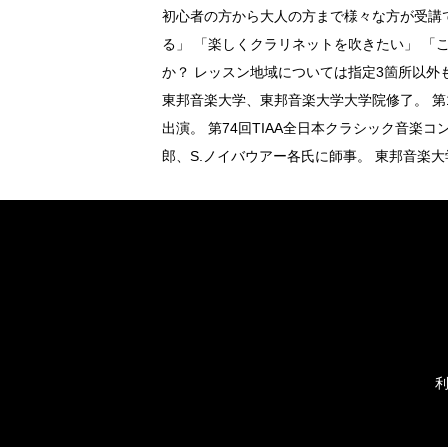
初心者の方から大人の方まで様々な方が受講
る」 「楽しくクラリネットを吹きたい」 「
か？ レッスン地域については指定3箇所以外
東邦音楽大学、東邦音楽大学大学院修了。 第
出演。 第74回TIAA全日本クラシック音楽
郎、S.ノイバウアー各氏に師事。 東邦音楽