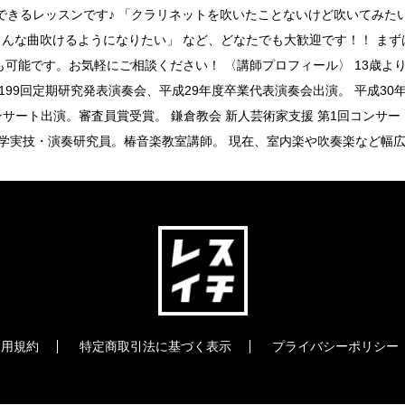
できるレッスンです♪ 「クラリネットを吹いたことないけど吹いてみた
こんな曲吹けるようになりたい」 など、どなたでも大歓迎です！！ ま
も可能です。お気軽にご相談ください！ 〈講師プロフィール〉 13歳よ
199回定期研究発表演奏会、平成29年度卒業代表演奏会出演。 平成3
コンサート出演。審査員賞受賞。 鎌倉教会 新人芸術家支援 第1回コンサ
大学実技・演奏研究員。椿音楽教室講師。 現在、室内楽や吹奏楽など幅
利用規約
特定商取引法に基づく表示
プライバシーポリシー