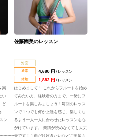
佐藤園美のレッスン
対面
通常
4,680 円
/ レッスン
体験
1,882 円
/ レッスン
を楽
はじめまして！ これからフルートを始め
たい
てみたい方、経験者の方まで、一緒にフ
、ど
ルートを楽しみましょう！毎回のレッス
さ
ンで１つでも何か上達を感じ、楽しくな
スン
るよう一人一人に合わせたレッスンを心
がけています。 楽譜が読めなくても大丈
〜〜〜〜
夫です！１曲だけ吹きたいなどご要望も