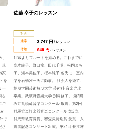
佐藤 幸子のレッスン
対面
通常
3,747 円
/ レッスン
体験
949 円
/ レッスン
め、
12歳よりフルートを始める。これまでに
、現
高木綾子、野口龍、田代千明、松岡まち
奏家
子、湯本美佐子、樫本純子 各氏に、室内
トを
楽を石橋雅一氏に師事。 社会人を経て、
リー
桐朋学園芸術短期大学 芸術科 音楽専攻
術を
卒業。武蔵野音楽大学 別科修了。 第2回
にご
坂井九頭竜音楽コンクール 銀賞。第2回
しみ
群馬管楽打楽器音楽コンクール 第2位、
外で
群馬県教育長賞、審査員特別賞 受賞、入
ださ
賞者記念コンサート出演。第24回 長江杯