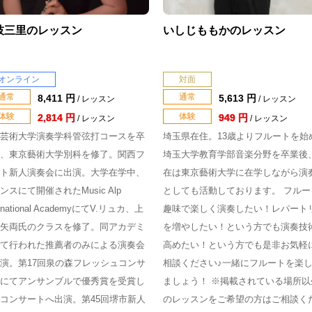
枝三里のレッスン
いしじももかのレッスン
オンライン
対面
通常
通常
8,411 円
5,613 円
/ レッスン
/ レッスン
体験
体験
2,814 円
949 円
/ レッスン
/ レッスン
芸術大学演奏学科管弦打コースを卒
埼玉県在住。13歳よりフルートを始
、東京藝術大学別科を修了。関西フ
埼玉大学教育学部音楽分野を卒業後
ト新人演奏会に出演。大学在学中、
在は東京藝術大学に在学しながら演
ンスにて開催されたMusic Alp
としても活動しております。 フルー
ernational AcademyにてV.リュカ、上
趣味で楽しく演奏したい！レパート
矢両氏のクラスを修了。同アカデミ
を増やしたい！という方でも演奏技
て行われた推薦者のみによる演奏会
高めたい！という方でも是非お気軽
演。第17回泉の森フレッシュコンサ
相談ください♪一緒にフルートを楽
にてアンサンブルで優秀賞を受賞し
ましょう！ ※掲載されている場所以
コンサートへ出演。第45回堺市新人
のレッスンをご希望の方はご相談く