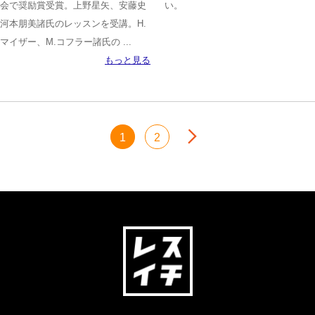
会で奨励賞受賞。上野星矢、安藤史
い。
河本朋美諸氏のレッスンを受講。H.
マイザー、M.コフラー諸氏の ...
もっと見る
次へ
1
2