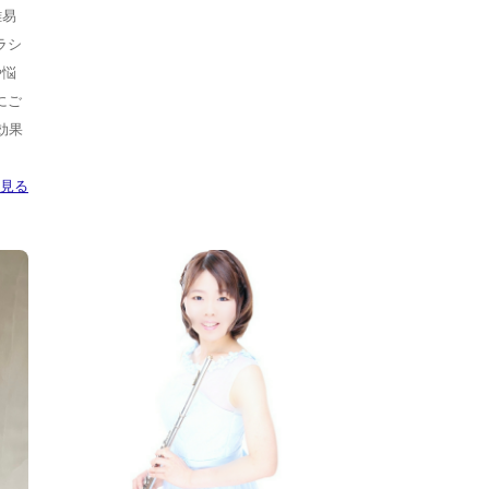
難易
ラシ
や悩
にご
★効果
見る