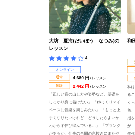
大坊 夏海(だいぼう なつみ)の
和
レッスン
4
オンライン
通常
4,680 円
/ レッスン
体験
2,442 円
/ レッスン
私は
「正しい音の出し方や姿勢など、基礎を
るこ
しっかり身に着けたい」 「ゆっくりマイ
くら
ペースに音楽を楽しみたい」 「もっと上
色、
手くなりたいけれど、どうしたらよいか
指を
わからず伸び悩んでいる…」 「ブランク
が、
があるが、仕事の合間の息抜きにまたや
年代