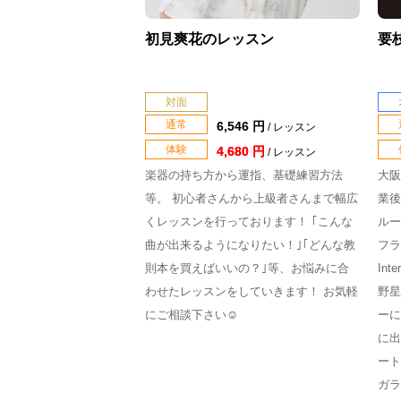
初見爽花のレッスン
要
対面
通常
6,546 円
/ レッスン
体験
4,680 円
/ レッスン
楽器の持ち方から運指、基礎練習方法
大阪
等。 初心者さんから上級者さんまで幅広
業後
くレッスンを行っております！ ｢こんな
ルー
曲が出来るようになりたい！｣｢どんな教
フラ
則本を買えばいいの？｣等、お悩みに合
Int
わせたレッスンをしていきます！ お気軽
野星
にご相談下さい☺️
ーに
に出
ート
ガラ