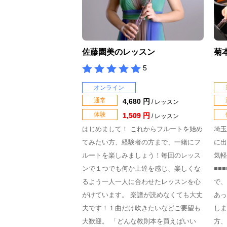
佐藤園美のレッスン
菊
5
オンライン
通常
4,680 円
/ レッスン
体験
1,509 円
/ レッスン
はじめまして！ これからフルートを始め
埼玉
てみたい方、経験者の方まで、一緒にフ
に出
ルートを楽しみましょう！毎回のレッス
気軽
ンで１つでも何か上達を感じ、楽しくな
■■
るよう一人一人に合わせたレッスンを心
で、
がけています。 楽譜が読めなくても大丈
あっ
夫です！１曲だけ吹きたいなどご要望も
しま
大歓迎。 「どんな教則本を買えばいい
方、