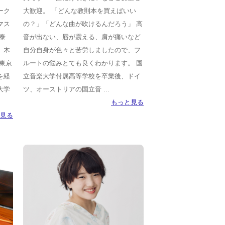
ーク
大歓迎。 「どんな教則本を買えばいい
マス
の？」「どんな曲が吹けるんだろう」 高
泰
音が出ない、唇が震える、肩が痛いなど
、木
自分自身が色々と苦労しましたので、フ
東京
ルートの悩みとても良くわかります。 国
を経
立音楽大学付属高等学校を卒業後、ドイ
大学
ツ、オーストリアの国立音 ...
もっと見る
見る