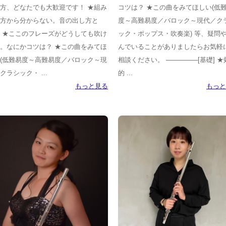
方、どなたでも大歓迎です！ ★組み
コツは？ ★この曲をみてほしい(低
方から分からない。音の出し方と
度～高難易度／バロック～現代／ク
 ★ここのフレーズがどうしても吹け
ック・ポップス・吹奏楽) 等、疑問
。なにかコツは？ ★この曲をみてほ
んでいることがありましたらお気軽
(低難易度～高難易度／バロック～現
相談ください。 ───────[基礎] 
クラシック・ ...
的 ...
もっと見る
もっと