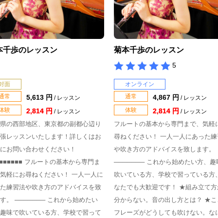
本千歩のレッスン
菊本千歩のレッスン
5
対面
オンライン
通常
通常
5,613 円
4,867 円
/ レッスン
/ レッスン
体験
体験
2,814 円
2,814 円
/ レッスン
/ レッスン
県の西部地区、東京都の副都心辺り
フルートの基本から専門まで、気軽
張レッスンいたします！詳しくはお
尋ねください！ 一人一人にあった練
にお問い合わせください！
や吹き方のアドバイスを致します。
■■■■■■■ フルートの基本から専門ま
─────── これから始めたい方、趣
気軽にお尋ねください！ 一人一人に
吹いている方、学校で習っている方
た練習法や吹き方のアドバイスを致
なたでも大歓迎です！ ★組み立て方
す。 ─────── これから始めたい
分からない。音の出し方とは？ ★こ
趣味で吹いている方、学校で習って
フレーズがどうしても吹けない。な