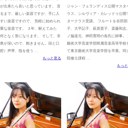
が出来たら良いと思っています。 音
ジャン・フェランディス公開マスタ
るまで、厳しい楽器ですが、手に入
ラス、シルヴィア・カレッドゥ公開
すい楽器ですので、 気軽に始められ
タークラス受講。 フルートを谷田部
重な楽器です。 ３年、耐えてみた
子、大平記子、萩原貴子、斎藤和志
何となく形になります。 そして、非
ノ脇道元、神田寛明の各氏に師事。 
奥が深いので、飽きません。頭と口
藝術大学音楽学部附属音楽高等学校
腔）声帯、指を使う ...
て東京藝術大学音楽学部を卒業。同
もっと見る
院修士課程 ...
もっと