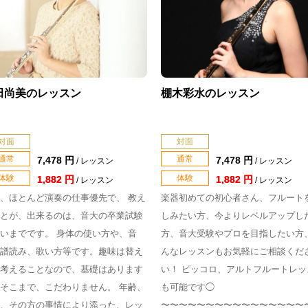
田尚美のレッスン
棚木彩水のレッスン
対面
対面
通常
通常
7,478 円
7,478 円
/ レッスン
/ レッスン
体験
体験
1,882 円
1,882 円
/ レッスン
/ レッスン
、ほとんど演奏の仕事優先で、 教え
楽器初めての初心者さん、フルート
とが、出来るのは、音大の卒業試験
しみたい方、今よりレベルアップし
いまでです。 身体の使い方や、音
方、音大受験やプロを目指したい方
譜読み、歌い方等です。趣味は替え
んなレッスンもお気軽にご相談くだ
考えることなので、基礎はあります
い！ ピッコロ、アルトフルートレッ
そこまで、こだわりません。 年齢、
も可能です◯
、その方の事情により添った、レッ
〜〜〜〜〜〜〜〜〜〜〜〜〜〜〜〜