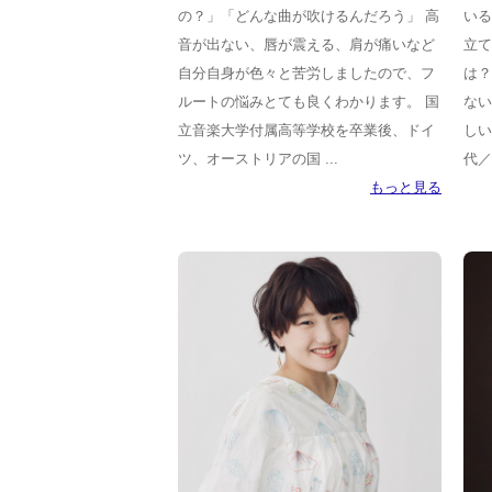
の？」「どんな曲が吹けるんだろう」 高
いる
音が出ない、唇が震える、肩が痛いなど
立て
自分自身が色々と苦労しましたので、フ
は？
ルートの悩みとても良くわかります。 国
ない
立音楽大学付属高等学校を卒業後、ドイ
しい
ツ、オーストリアの国 ...
代／
もっと見る