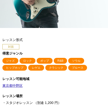
レッスン形式
対面
得意ジャンル
ジャズ
ロック
ポップ
R&B
ソウル
ヒップホップ
レゲエ
クラシック
ブルース
レッスン可能地域
東京都中野区
レッスン場所
・スタジオレッスン （別途 1,200 円）