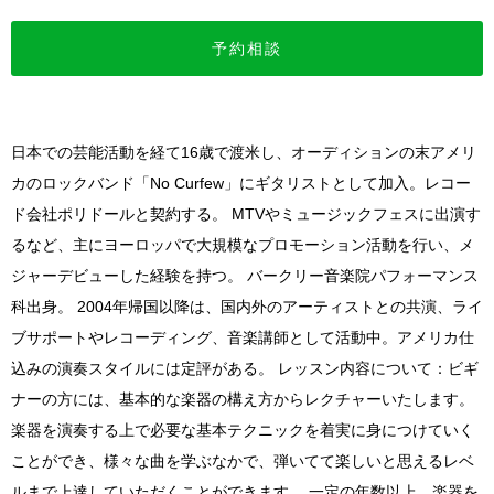
予約相談
日本での芸能活動を経て16歳で渡米し、オーディションの末アメリ
カのロックバンド「No Curfew」にギタリストとして加入。レコー
ド会社ポリドールと契約する。 MTVやミュージックフェスに出演す
るなど、主にヨーロッパで大規模なプロモーション活動を行い、メ
ジャーデビューした経験を持つ。 バークリー音楽院パフォーマンス
科出身。 2004年帰国以降は、国内外のアーティストとの共演、ライ
ブサポートやレコーディング、音楽講師として活動中。アメリカ仕
込みの演奏スタイルには定評がある。 レッスン内容について：ビギ
ナーの方には、基本的な楽器の構え方からレクチャーいたします。
楽器を演奏する上で必要な基本テクニックを着実に身につけていく
ことができ、様々な曲を学ぶなかで、弾いてて楽しいと思えるレベ
ルまで上達していただくことができます。 一定の年数以上、楽器を