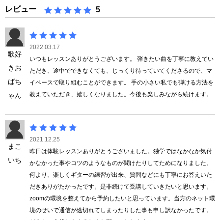
レビュー
5
2022.03.17
歌好
いつもレッスンありがとうございます。 弾きたい曲を丁寧に教えてい
きお
ただき、途中でできなくても、じっくり待っていてくださるので、マ
ばち
イペースで取り組むことができます。 手の小さい私でも弾ける方法を
教えていただき、嬉しくなりました。今後も楽しみながら続けます。
ゃん
2021.12.25
まこ
昨日は体験レッスンありがとうございました。独学ではなかなか気付
いち
かなかった事やコツのようなものが聞けたりしてためになりました。
何より、楽しくギターの練習が出来、質問などにも丁寧にお答えいた
だきありがたかったです。是非続けて受講していきたいと思います。
zoomの環境を整えてから予約したいと思っています。当方のネット環
境のせいで通信が途切れてしまったりした事も申し訳なかったです。