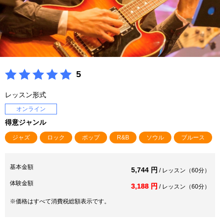
5
レッスン形式
オンライン
得意ジャンル
ジャズ
ロック
ポップ
R&B
ソウル
ブルース
基本金額
5,744 円
/ レッスン（60分）
体験金額
3,188 円
/ レッスン（60分）
※価格はすべて消費税総額表示です。