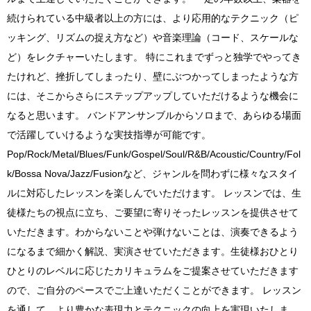
続けられている中級者以上の方には、より応用的なテクニック（ピ
ッキング、リズムの捉え方など）や音楽理論（コード、スケールな
ど）をレクチャーいたします。 特にこれまでずっと独学でやってき
たけれど、挫折してしまったり、壁にぶつかってしまったような方
には、そこからさらにステップアップしていただけるような機会に
なると思います。 バンドアンサンブルからソロまで、あらゆる場面
で活躍していけるような実技指導が可能です。
Pop/Rock/Metal/Blues/Funk/Gospel/Soul/R&B/Acoustic/Country/Fol
k/Bossa Nova/Jazz/Fusionなど、ジャンルを問わずに様々なスタイ
ルに対応したレッスンを楽しんでいただけます。 レッスンでは、生
徒様たちの視点に立ち、ご要望に寄りそったレッスンを提供させて
いただきます。わからないことや弾けないことは、演奏できるよう
になるまで細かく解説、実演させていただきます。生徒様おひとり
ひとりのレベルに応じたカリキュラムをご提案させていただきます
ので、ご自分のペースでご上達いただくことができます。 レッスン
を通して、より豊かな表現力とテクニックの向上を実現いたしま