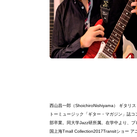
西山昌一郎（ShoichiroNishiyama
トーミュージック「ギター・マガジン」誌コンテスト「2
部卒業。同大学Jazz研所属。在学中より、
国上海Tmall Collection2017Transitシ