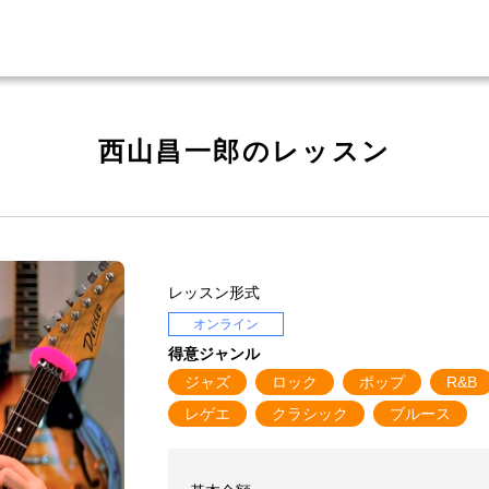
西山昌一郎のレッスン
レッスン形式
オンライン
得意ジャンル
ジャズ
ロック
ポップ
R&B
レゲエ
クラシック
ブルース