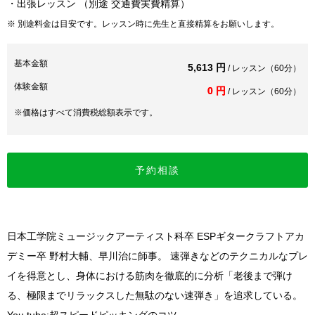
・出張レッスン （別途 交通費実費精算）
※ 別途料金は目安です。レッスン時に先生と直接精算をお願いします。
基本金額
5,613 円
/ レッスン（60分）
体験金額
0 円
/ レッスン（60分）
※価格はすべて消費税総額表示です。
予約相談
日本工学院ミュージックアーティスト科卒 ESPギタークラフトアカ
デミー卒 野村大輔、早川治に師事。 速弾きなどのテクニカルなプレ
イを得意とし、身体における筋肉を徹底的に分析「老後まで弾け
る、極限までリラックスした無駄のない速弾き」を追求している。