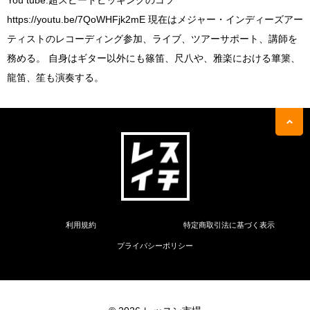
You tube:超スピードピッキングのコツ
https://youtu.be/7QoWHFjk2mE 現在はメジャー・インディーズアー
ティストのレコーディング参加、ライブ、ツアーサポート、講師を
務める。 自身はギター以外にも篠笛、尺八や、雅楽における篳篥、
龍笛、笙も演奏する。
利用規約
特定商取引法に基づく表示
プライバシーポリシー