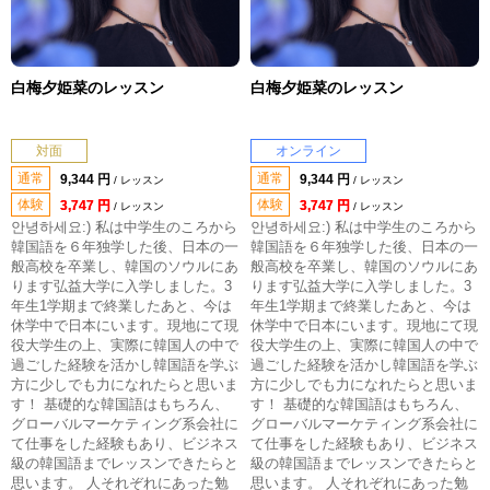
白梅夕姫菜のレッスン
白梅夕姫菜のレッスン
対面
オンライン
通常
通常
9,344 円
9,344 円
/ レッスン
/ レッスン
体験
体験
3,747 円
3,747 円
/ レッスン
/ レッスン
안녕하세요:) 私は中学生のころから
안녕하세요:) 私は中学生のころから
韓国語を６年独学した後、日本の一
韓国語を６年独学した後、日本の一
般高校を卒業し、韓国のソウルにあ
般高校を卒業し、韓国のソウルにあ
ります弘益大学に入学しました。3
ります弘益大学に入学しました。3
年生1学期まで終業したあと、今は
年生1学期まで終業したあと、今は
休学中で日本にいます。現地にて現
休学中で日本にいます。現地にて現
役大学生の上、実際に韓国人の中で
役大学生の上、実際に韓国人の中で
過ごした経験を活かし韓国語を学ぶ
過ごした経験を活かし韓国語を学ぶ
方に少しでも力になれたらと思いま
方に少しでも力になれたらと思いま
す！ 基礎的な韓国語はもちろん、
す！ 基礎的な韓国語はもちろん、
グローバルマーケティング系会社に
グローバルマーケティング系会社に
て仕事をした経験もあり、ビジネス
て仕事をした経験もあり、ビジネス
級の韓国語までレッスンできたらと
級の韓国語までレッスンできたらと
思います。 人それぞれにあった勉
思います。 人それぞれにあった勉