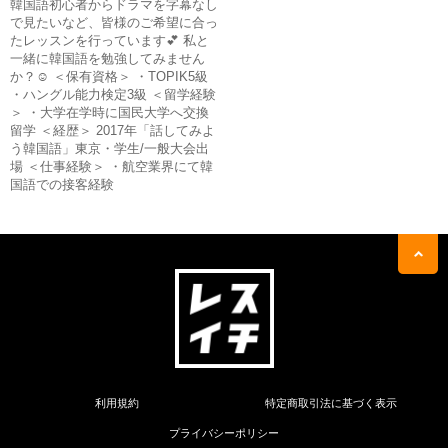
韓国語初心者からドラマを字幕なし
で見たいなど、皆様のご希望に合っ
たレッスンを行っています💕 私と
一緒に韓国語を勉強してみません
か？☺️ ＜保有資格＞ ・TOPIK5級
・ハングル能力検定3級 ＜留学経験
＞ ・大学在学時に国民大学へ交換
留学 ＜経歴＞ 2017年「話してみよ
う韓国語」東京・学生/一般大会出
場 ＜仕事経験＞ ・航空業界にて韓
国語での接客経験
利用規約
特定商取引法に基づく表示
プライバシーポリシー