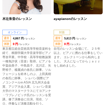
木辻朱音のレッスン
ayapianonのレッスン
オンライン
対面
通常
通常
4,867 円
5,613 円
/ レッスン
/ レッスン
体験
体験
0 円
0 円
/ レッスン
/ レッスン
東京都立総合芸術高等学校音楽科を
自宅のレッスン会場にて。 ２５年
経て、桐朋学園大学音楽学部ピアノ
以上、ピアノに携わる仕事をしてい
専攻卒業。中学校・高等学校教諭第
ます。 エレクトーンから転向しま
一種免許状（音楽）取得。ピアノを
した。 大人になってからｊａｚｚ
中畠由美子、中島昌子、北川正、矢
をし始めました。
野裕子、楊麗貞の各氏に師事。ソル
フェージュを鈴木しのぶ、上田真樹
の各氏に師事。 ショパン国際ピア
ノコンクールin ASIA 北九州大会金
賞、アジア大会入選。ショパン音楽
大学のマスタークラスにてヨアンナ
・ワブレノビッチ氏のレッスンを受
講。修了演奏会に出演。現在、ソ
ロ、伴奏など演奏活動を行う。