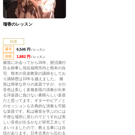
瑠香のレッスン
対面
通常
6,546 円
/ レッスン
体験
1,882 円
/ レッスン
篠笛に出会ってから26年、鯉沼廣行
氏を師事し現在福岡市内と熊本の自
宅、熊本の音楽教室の講師をしてお
り講師歴は10年を越えました。 篠
笛は簡単な作りの楽器ですが、その
音色は美しく多種多様の演奏が出来
る洋楽器に負けない素晴らしい楽器
だと思ってます。ギターやピアノと
のセッションも古典的な演奏も可能
な楽器です。私は篠笛を学ぶのには
不便な場所に居たのでどうすれば美
しい音色が出るかなど研究工夫して
まいりましたので、教える事には自
信があります。日本古来から伝わる