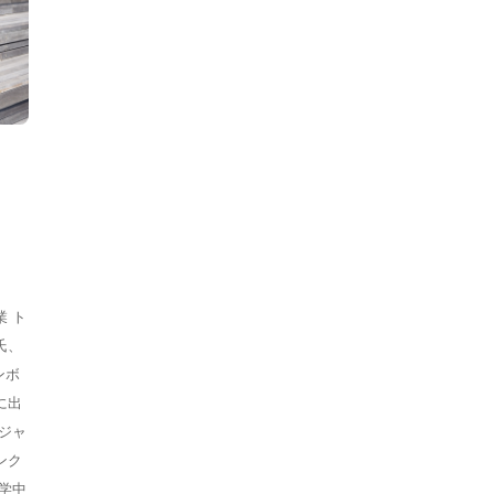
 ト
氏、
ンボ
に出
ジャ
ンク
学中