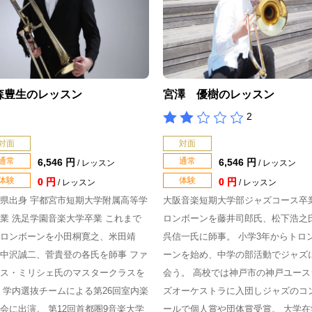
森豊生のレッスン
宮澤 優樹のレッスン
2
対面
対面
通常
通常
6,546 円
6,546 円
/ レッスン
/ レッスン
体験
体験
0 円
0 円
/ レッスン
/ レッスン
県出身 宇都宮市短期大学附属高等学
大阪音楽短期大学部ジャズコース卒業
業 洗足学園音楽大学卒業 これまで
ロンボーンを藤井司郎氏、松下浩之
ロンボーンを小田桐寛之、米田靖
呉信一氏に師事。 小学3年からトロ
中沢誠二、菅貴登の各氏を師事 ファ
ーンを始め、中学の部活動でジャズ
ス・ミリシェ氏のマスタークラスを
会う。 高校では神戸市の神戸ユース
 学内選抜チームによる第26回室内楽
ズオーケストラに入団しジャズのコ
会に出演。 第12回首都圏9音楽大学
ールで個人賞や団体賞受賞。 大学在