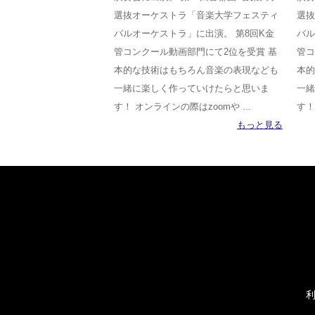
選抜オーケストラ「音楽大学フェスティ
選抜
バルオーケストラ」に出演。 第8回K金
バル
管コンクール動画部門にて2位を受賞 基
管コ
本的な技術はもちろん音楽の表現なども
本的
一緒に楽しく作っていけたらと思いま
一緒
す！ オンラインの際はzoomや ...
す！
もっと見る