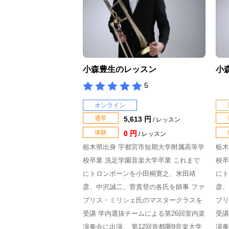
小森豊生のレッスン
小
5
オンライン
通常
5,613 円
/ レッスン
体験
0 円
/ レッスン
栃木県出身 宇都宮市短期大学附属高等学
栃木
校卒業 洗足学園音楽大学卒業 これまで
校卒
にトロンボーンを小田桐寛之、米田靖
にト
彦、中沢誠二、菅貴登の各氏を師事 ファ
彦、
ブリス・ミリシェ氏のマスタークラスを
ブリ
受講 学内選抜チームによる第26回室内楽
受講
演奏会に出演。 第12回首都圏9音楽大学
演奏