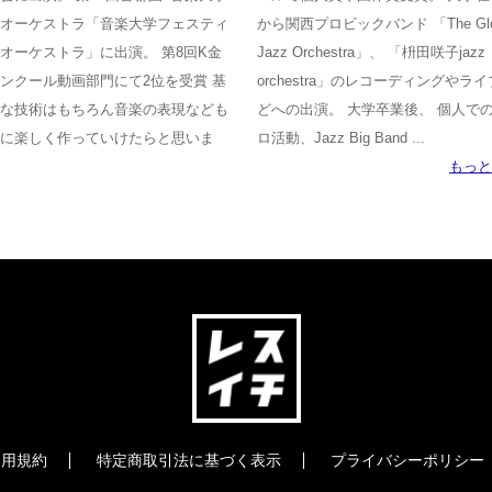
オーケストラ「音楽大学フェスティ
から関西プロビックバンド 「The Glo
オーケストラ」に出演。 第8回K金
Jazz Orchestra」、 「枡田咲子jazz
ンクール動画部門にて2位を受賞 基
orchestra」のレコーディングやラ
な技術はもちろん音楽の表現なども
どへの出演。 大学卒業後、 個人で
に楽しく作っていけたらと思いま
ロ活動、Jazz Big Band ...
もっと
利用規約
特定商取引法に基づく表示
プライバシーポリシー