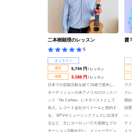
二本樹顕理のレッスン
霞
5
オンライン
通常
5,744 円
/ レッスン
体験
3,188 円
/ レッスン
日本での芸能活動を経て16歳で渡米し、
ウク
オーディションの末アメリカのロックバ
クレ
ンド「No Curfew」にギタリストとして
開始
加入。レコード会社ポリドールと契約す
回墨
る。 MTVやミュージックフェスに出演す
ハ・
るなど、主にヨーロッパで大規模なプロ
ティ
モーション活動を行い、メジャーデビュ
より