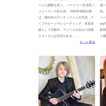
ーした経験を持つ。 バークリー音楽院パ
成バ
フォーマンス科出身。 2004年帰国以降
始。
は、国内外のアーティストとの共演、ラ
ージ
イブサポートやレコーディング、音楽講
po
師として活動中。アメリカ仕込みの演奏
静岡
スタイルには定評がある。 ...
り藤
もっと見る