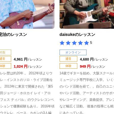
 宅治のレッスン
daisukeのレッスン
5
対面
オンライン
通常
通常
4,961 円
4,680 円
/ レッスン
/ レッスン
体験
体験
1,024 円
949 円
/ レッスン
/ レッスン
レレ歴は約20年 。 2012年頃よりウ
14歳でギターを始め、大阪スクール
レ・インストのソロ・ライブ活動を
ミュージック専門学校に入学。 いく
。 2013年に東京で開催された「第5
のバンド活動を経て、。自己のユニ
田ジョージ・ホロカイ レイ・アロ
やバンド活動、アーティストのサポ
フェス ティバル」のウクレレコンペ
やレコーディング、楽曲提供、アレ
ションで優勝経験もあり。 2016年頃
など幅広く活動。 後進の指導にも精
ウクレレ、ベース、カホンの3人編
にあたっている。