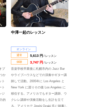
中澤一起のレッスン
オンライン
通常
5,613 円
/ レッスン
体験
3,747 円
/ レッスン
オブ
音楽学校卒業後に札幌市内の Jazz Bar
つか
やライブハウスなどでの演奏やギター講
ット
師して活動。2005年に Los Angeles と
ート
New York に渡りその後 Los Angeles に
ンジ
移住する。アメリカでもギター講師、ウ
力的
クレレ講師や演奏活動をし生計を立て
る。アメリカで Jinshi Ozaki 氏に師事し