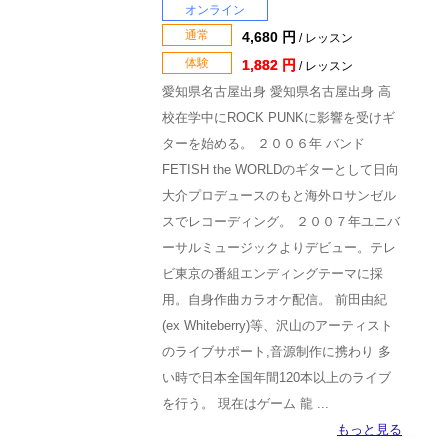
オンライン
通常
4,680 円
/ レッスン
体験
1,882 円
/ レッスン
愛知県名古屋出身 愛知県名古屋出身 高
校在学中にROCK PUNKに影響を受けギ
ターを始める。 ２００６年 バンド
FETISH the WORLDのギターとして日向
大介プロデュースのもと海外ロサンゼル
スでレコーディング。 ２００７年ユニバ
ーサルミュージックよりデビュー。テレ
ビ東京の番組エンディングテーマに採
用。自身作曲カラオケ配信。 前田由紀
(ex Whiteberry)等、沢山のアーティスト
のライブサポート,音源制作に携わり 多
い時で日本全国年間120本以上のライブ
を行う。 現在はゲーム 龍 ...
もっと見る