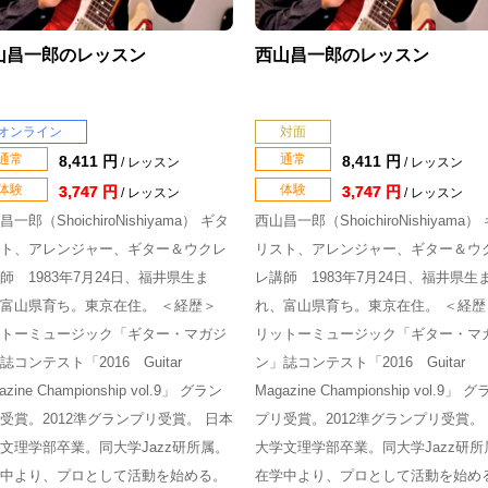
山昌一郎のレッスン
西山昌一郎のレッスン
オンライン
対面
通常
通常
8,411 円
8,411 円
/ レッスン
/ レッスン
体験
体験
3,747 円
3,747 円
/ レッスン
/ レッスン
一郎（ShoichiroNishiyama） ギタ
西山昌一郎（ShoichiroNishiyama）
ト、アレンジャー、ギター＆ウクレ
リスト、アレンジャー、ギター＆ウ
師 1983年7月24日、福井県生ま
レ講師 1983年7月24日、福井県生
富山県育ち。東京在住。 ＜経歴＞
れ、富山県育ち。東京在住。 ＜経歴
トーミュージック「ギター・マガジ
リットーミュージック「ギター・マ
誌コンテスト「2016 Guitar
ン」誌コンテスト「2016 Guitar
azine Championship vol.9」 グラン
Magazine Championship vol.9」 
受賞。2012準グランプリ受賞。 日本
プリ受賞。2012準グランプリ受賞。
文理学部卒業。同大学Jazz研所属。
大学文理学部卒業。同大学Jazz研所
中より、プロとして活動を始める。
在学中より、プロとして活動を始め