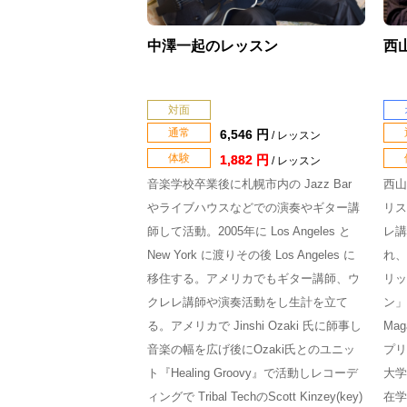
中澤一起のレッスン
西
対面
通常
6,546 円
/ レッスン
体験
1,882 円
/ レッスン
音楽学校卒業後に札幌市内の Jazz Bar
西山昌
やライブハウスなどでの演奏やギター講
リス
師して活動。2005年に Los Angeles と
レ講
New York に渡りその後 Los Angeles に
れ、
移住する。アメリカでもギター講師、ウ
リッ
クレレ講師や演奏活動をし生計を立て
ン」
る。アメリカで Jinshi Ozaki 氏に師事し
Mag
音楽の幅を広げ後にOzaki氏とのユニッ
プリ
ト『Healing Groovy』で活動しレコーデ
大学
ィングで Tribal TechのScott Kinzey(key)
在学