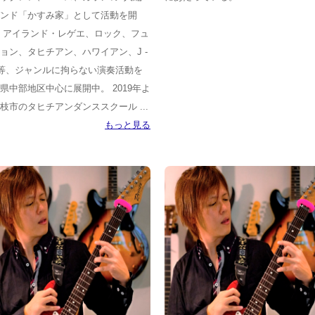
ンド「かすみ家」として活動を開
 アイランド・レゲエ、ロック、フュ
ョン、タヒチアン、ハワイアン、J -
p等、ジャンルに拘らない演奏活動を
県中部地区中心に展開中。 2019年よ
枝市のタヒチアンダンススクール ...
もっと見る