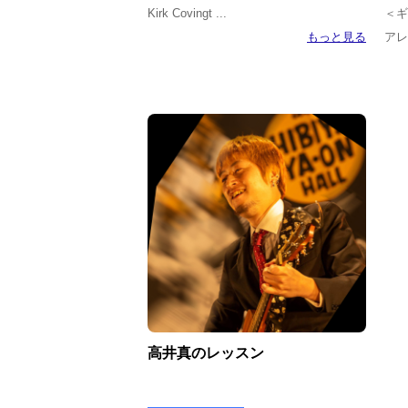
Kirk Covingt ...
＜ギ
もっと見る
アレ
高井真のレッスン