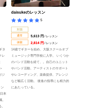
daisukeのレッスン
5
対面
通常
5,613 円
/ レッスン
体験
2,814 円
/ レッスン
 ギタ
14歳でギターを始め、大阪スクールオブ
クレ
ミュージック専門学校に入学。 いくつか
ま
のバンド活動を経て、。自己のユニット
＞
やバンド活動、アーティストのサポート
ガジ
やレコーディング、楽曲提供、アレンジ
など幅広く活動。 後進の指導にも精力的
グラン
にあたっている。
 日本
属。
る。