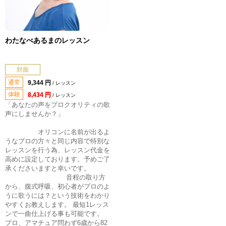
わたなべあるまのレッスン
対面
通常
9,344 円
/ レッスン
体験
8,434 円
/ レッスン
「あなたの声をプロクオリティの歌
声にしませんか？」
オリコンに名前が出るよ
うなプロの方々と同じ内容で特別な
レッスンを行う為、レッスン代金を
高めに設定しております。予めご了
承くださいますと幸いです。
音程の取り方
から、腹式呼吸、初心者がプロのよ
うに歌うには？という技術をわかり
やすくお教えします。 最短1レッス
ンで一曲仕上げる事も可能です。
プロ、アマチュア問わず6歳から82