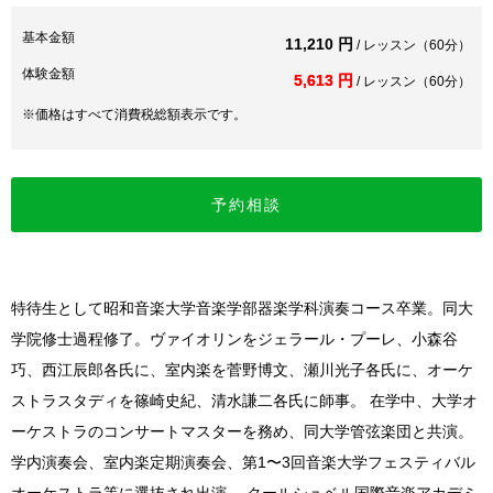
基本金額
11,210 円
/ レッスン（60分）
体験金額
5,613 円
/ レッスン（60分）
※価格はすべて消費税総額表示です。
予約相談
特待生として昭和音楽大学音楽学部器楽学科演奏コース卒業。同大
学院修士過程修了。ヴァイオリンをジェラール・プーレ、小森谷
巧、西江辰郎各氏に、室内楽を菅野博文、瀬川光子各氏に、オーケ
ストラスタディを篠崎史紀、清水謙二各氏に師事。 在学中、大学オ
ーケストラのコンサートマスターを務め、同大学管弦楽団と共演。
学内演奏会、室内楽定期演奏会、第1〜3回音楽大学フェスティバル