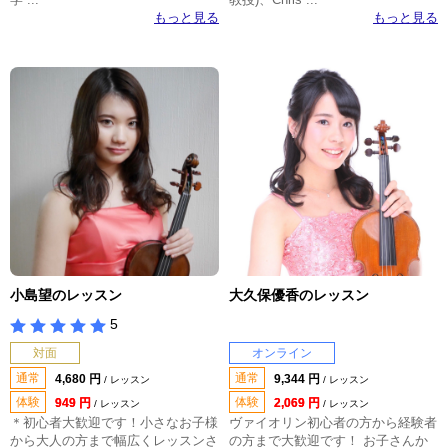
もっと見る
もっと見る
小島望のレッスン
大久保優香のレッスン
5
対面
オンライン
通常
通常
4,680 円
9,344 円
/ レッスン
/ レッスン
体験
体験
949 円
2,069 円
/ レッスン
/ レッスン
＊初心者大歓迎です！小さなお子様
ヴァイオリン初心者の方から経験者
から大人の方まで幅広くレッスンさ
の方まで大歓迎です！ お子さんか