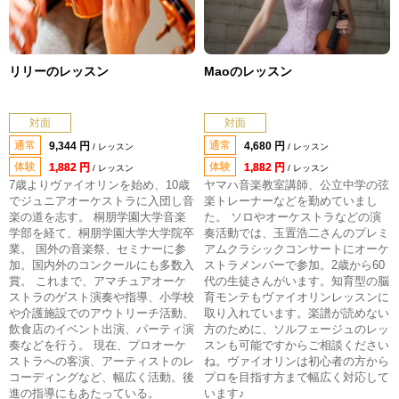
リリーのレッスン
Maoのレッスン
対面
対面
通常
通常
9,344 円
4,680 円
/ レッスン
/ レッスン
体験
体験
1,882 円
1,882 円
/ レッスン
/ レッスン
7歳よりヴァイオリンを始め、10歳
ヤマハ音楽教室講師、公立中学の弦
でジュニアオーケストラに入団し音
楽トレーナーなどを勤めていまし
楽の道を志す。 桐朋学園大学音楽
た。 ソロやオーケストラなどの演
学部を経て、桐朋学園大学大学院卒
奏活動では、玉置浩二さんのプレミ
業。 国外の音楽祭、セミナーに参
アムクラシックコンサートにオーケ
加。国内外のコンクールにも多数入
ストラメンバーで参加。2歳から60
賞。 これまで、アマチュアオーケ
代の生徒さんがいます。知育型の脳
ストラのゲスト演奏や指導、小学校
育モンテもヴァイオリンレッスンに
や介護施設でのアウトリーチ活動、
取り入れています。楽譜が読めない
飲食店のイベント出演、パーティ演
方のために、ソルフェージュのレッ
奏などを行う。 現在、プロオーケ
スンも可能ですからご相談ください
ストラへの客演、アーティストのレ
ね。ヴァイオリンは初心者の方から
コーディングなど、幅広く活動。後
プロを目指す方まで幅広く対応して
進の指導にもあたっている。
います♪