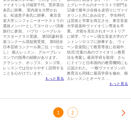
ァイオリンを川端実千代、荒井英治
とグレーテルのオーケストラ部門を
各氏に師事。 室内楽を大野かお
12歳で最年少合格を皮切りにヴァイ
る、松波恵子各氏に師事。 東京音
オリンと共に歩み出す。 学生時代
楽大学シンフォニーオーケストラの
は芸術と学業を両立させ、東京音楽
選抜メンバーとしてヨーロッパ演奏
大学器楽科ヴァイオリン専攻を卒
旅行に参加。 パブロ・シーグレル
業。 才能を見出されオーストリア
マスタークラス受講。 第5回蓼科音
に留学、ウィーン国立音楽大学のア
楽コンクール奨励賞受賞。 第6回全
ントンソロコフに師事する。 ウィ
日本芸術コンクール第二位（一位な
ーン音楽院にて教育専攻に在籍中、
し） 個人レッスン、グループレッ
幼児/児童の為のヴァイオリン教育
スンでの指導の経験があります。
法を考案し.最高学府を取得、さら
クラシック、ポップス、タンゴ等。
にドイツと日本国内の教育機関にも
レッスンでは分かりやすく説明する
公認された。 一般ヴァイオリンの
ことを心がけています。 ...
教育法も同様に最高学府を修め、個
もっと見る
人レッスンとオーケス ...
もっと見る
1
2