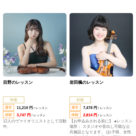
目野のレッスン
岩田楓のレッスン
対面
対面
通常
通常
11,210 円
7,478 円
/ レッスン
/ レッスン
体験
体験
3,747 円
2,814 円
/ レッスン
/ レッスン
12人のヴァイオリニストとして活動
【お申込みされる前に】 ●レッスン
中。
場所： スタジオや音出し可能な公
共施設となります。 (お子様、女性