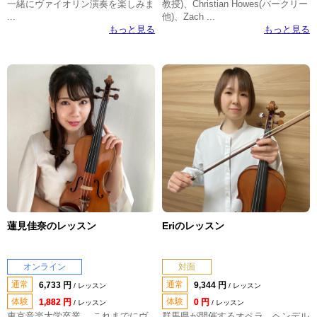
一緒にヴァイオリン演奏を楽しみま
教授)、Christian Howes(バークリー
...
他)、Zach ...
もっと見る
もっと見る
蓮見佳奈のレッスン
Eriのレッスン
オンライン
対面
通常
通常
6,733 円
9,344 円
/ レッスン
/ レッスン
体験
体験
1,882 円
0 円
/ レッスン
/ レッスン
東京音楽大学卒業。 これまでにヴ
群馬県が開催するオペラ、ヘンデル