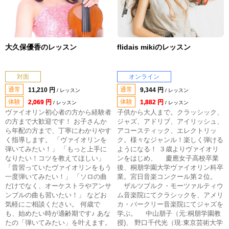
大久保優香のレッスン
flidais mikiのレッスン
対面
オンライン
通常
通常
11,210 円
9,344 円
/ レッスン
/ レッスン
体験
体験
2,069 円
1,882 円
/ レッスン
/ レッスン
ヴァイオリン初心者の方から経験者
子供から大人まで。クラッシック、
の方まで大歓迎です！ お子さんか
ジャズ、アドリブ、アイリッシュ、
ら年配の方まで、丁寧にわかりやす
アコースティック、エレクトリッ
く指導します。 「ヴァイオリンを
ク。様々なジャンル！楽しく弾ける
弾いてみたい！」 「もっと上手に
ようになる！ ３歳よりヴァイオリ
なりたい！コツを教えてほしい」
ンをはじめ、 慶應女子高校卒業
「昔習っていたヴァイオリンをもう
後、桐朋学園大学ヴァイオリン科卒
一度弾いてみたい！」 「ソロの曲
業。宮日音楽コンクール第２位。
だけでなく、オーケストラやアンサ
ザルツブルク・モーツァルティウ
ンブルの曲も習いたい！」 などお
ム音楽院にてクラシックを、アメリ
気軽にご相談ください。 何歳で
カ・バークリー音楽院にてジャズを
も、始めたい時が適齢期です♪ あな
学ぶ。 中山朋子（元:桐朋学園教
たの「弾いてみたい」を叶えます。
授)、 野口千代光（現:東京芸術大学