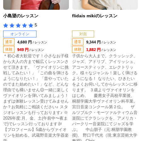
小島望のレッスン
flidais mikiのレッスン
5
オンライン
対面
通常
通常
4,680 円
9,344 円
/ レッスン
/ レッスン
体験
体験
949 円
1,882 円
/ レッスン
/ レッスン
＊初心者大歓迎です！小さなお子様
子供から大人まで。クラッシック、
から大人の方まで幅広くレッスンさ
ジャズ、アドリブ、アイリッシュ、
せて頂きます。「ヴァイオリンに挑
アコースティック、エレクトリッ
戦してみたい！」「この曲を弾ける
ク。様々なジャンル！楽しく弾ける
ようになりたい！」「昔やっていた
ようになる！ なりたい、ひきたい
のでまた始めたい！」など、どんな
をよくお伺いしてからレッスンに移
理由でも構いません😌一緒に楽しく
ります。 ３歳よりヴァイオリンを
ヴァイオリンを弾いてみましょう！
はじめ、 慶應女子高校卒業後、
まずは体験レッスン受けてみません
桐朋学園大学ヴァイオリン科卒業。
か？お気軽にご相談ください♪ スタ
宮日音楽コンクール第２位。 ザ
ジオレッスンも行っております♪ ※
ルツブルク・モーツァルティウム音
2026年度:月、金、土(午前中〜夜ま
楽院にてクラシックを、アメリカ・
で)でレッスン行っております🎻
バークリー音楽院にてジャズを学
【プロフィール】5歳からヴァイオ
ぶ。 中山朋子（元:桐朋学園教
リンを始める。武蔵野音楽大学器楽
授)、 野口千代光（現:東京芸術大学
学 ...
教授)、Chris ...