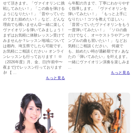
せて頂きます。「ヴァイオリンに挑
ら年配の方まで、丁寧にわかりやす
戦してみたい！」「この曲を弾ける
く指導します。 「ヴァイオリンを
ようになりたい！」「昔やっていた
弾いてみたい！」 「もっと上手に
のでまた始めたい！」など、どんな
なりたい！コツを教えてほしい」
理由でも構いません😌一緒に楽しく
「昔習っていたヴァイオリンをもう
ヴァイオリンを弾いてみましょう！
一度弾いてみたい！」 「ソロの曲
まずはお気軽に体験レッスン受けて
だけでなく、オーケストラやアンサ
みませんか？レッスン地域について
ンブルの曲も習いたい！」 などお
は都内、埼玉県でしたら可能です。
気軽にご相談ください。 何歳で
お気軽にご相談ください♪ オンライ
も、始めたい時が適齢期です♪ あな
ンレッスンも行っております！ ※
たの「弾いてみたい」を叶えます。
｛2026年度｝月、金、日(午前中〜
一緒にヴァイオリン演奏を楽しみま
夜まで)でレッスン行っております
...
🎻 【 ...
もっと見る
もっと見る