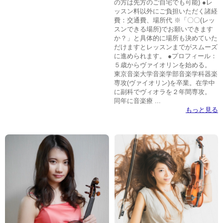
の方は先方のご自宅でも可能) ●レ
ッスン料以外にご負担いただく諸経
費：交通費、場所代 ※「〇〇(レッ
スンできる場所)でお願いできます
か？」と具体的に場所も決めていた
だけますとレッスンまでがスムーズ
に進められます。 ●プロフィール：
５歳からヴァイオリンを始める。
東京音楽大学音楽学部音楽学科器楽
専攻(ヴァイオリン)を卒業。在学中
に副科でヴィオラを２年間専攻。
同年に音楽療 ...
もっと見る