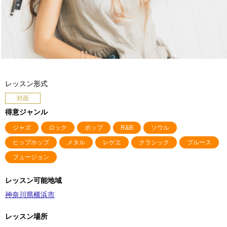
レッスン形式
対面
得意ジャンル
ジャズ
ロック
ポップ
R&B
ソウル
ヒップホップ
メタル
レゲエ
クラシック
ブルース
フュージョン
レッスン可能地域
神奈川県横浜市
レッスン場所