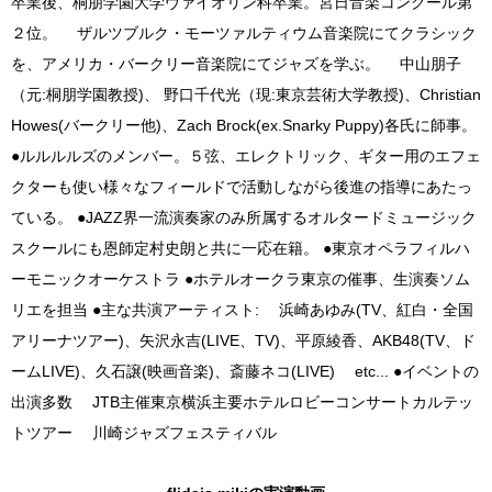
卒業後、桐朋学園大学ヴァイオリン科卒業。宮日音楽コンクール第
２位。 ザルツブルク・モーツァルティウム音楽院にてクラシック
を、アメリカ・バークリー音楽院にてジャズを学ぶ。 中山朋子
（元:桐朋学園教授)、 野口千代光（現:東京芸術大学教授)、Christian
Howes(バークリー他)、Zach Brock(ex.Snarky Puppy)各氏に師事。
●ルルルルズのメンバー。５弦、エレクトリック、ギター用のエフェ
クターも使い様々なフィールドで活動しながら後進の指導にあたっ
ている。 ●JAZZ界一流演奏家のみ所属するオルタードミュージック
スクールにも恩師定村史朗と共に一応在籍。 ●東京オペラフィルハ
ーモニックオーケストラ ●ホテルオークラ東京の催事、生演奏ソム
リエを担当 ●主な共演アーティスト: 浜崎あゆみ(TV、紅白・全国
アリーナツアー)、矢沢永吉(LIVE、TV)、平原綾香、AKB48(TV、ド
ームLIVE)、久石譲(映画音楽)、斎藤ネコ(LIVE) etc... ●イベントの
出演多数 JTB主催東京横浜主要ホテルロビーコンサートカルテッ
トツアー 川崎ジャズフェスティバル