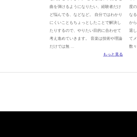
曲を弾けるようになりたい、経験者だけ
度の
ど悩んでる、などなど。 自分ではわかり
なる
にくいこともちょっとしたことで解決し
から
たりするので、やりたい目的に合わせて
退し
考え進めていきます。 音楽は技術や理論
てメ
だけでは無 ...
数々
もっと見る