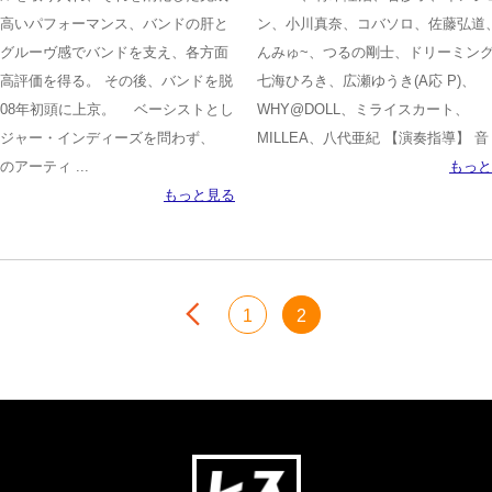
高いパフォーマンス、バンドの肝と
ン、小川真奈、コバソロ、佐藤弘道
グルーヴ感でバンドを支え、各方面
んみゅ~、つるの剛士、ドリーミン
高評価を得る。 その後、バンドを脱
七海ひろき、広瀬ゆうき(A応 P)、
08年初頭に上京。 ベーシストとし
WHY@DOLL、ミライスカート、
ジャー・インディーズを問わず、
MILLEA、八代亜紀 【演奏指導】 音 .
のアーティ ...
もっと
もっと見る
前へ
1
2