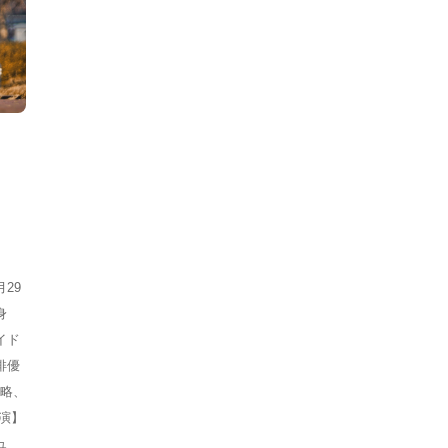
月29
身
イド
俳優
称略、
共演】
ュ