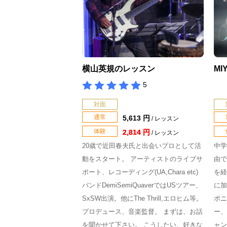
横山英規のレッスン
M
5
対面
通常
5,613 円
/ レッスン
体験
2,814 円
/ レッスン
20歳で近田春夫氏と出会いプロとして活
中学
動をスタート。 アーティストのライブサ
由で
ポート、レコーディング(UA,Chara etc)
を経
バンドDemiSemiQuaverではUSツアー、
に加
SxSW出演。他にThe Thrill,エロヒム等。
ポニ
プロデュース、音楽監督。 まずは、お話
ー、
を聞かせて下さい。 こうしたい、好きな
ャン