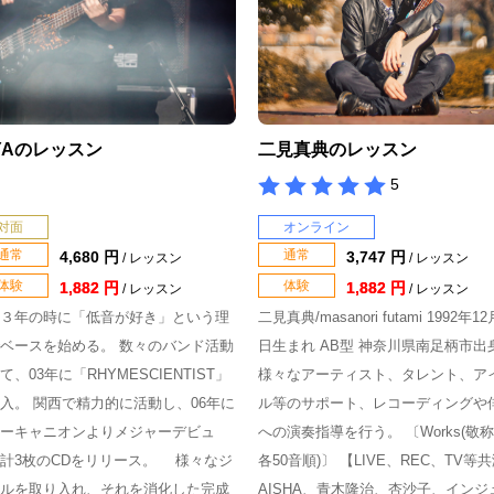
IYAのレッスン
二見真典のレッスン
5
対面
オンライン
通常
通常
4,680 円
3,747 円
/ レッスン
/ レッスン
体験
体験
1,882 円
1,882 円
/ レッスン
/ レッスン
３年の時に「低音が好き」という理
二見真典/masanori futami 1992年12
ベースを始める。 数々のバンド活動
日生まれ AB型 神奈川県南足柄市出
て、03年に「RHYMESCIENTIST」
様々なアーティスト、タレント、ア
入。 関西で精力的に活動し、06年に
ル等のサポート、レコーディングや
ーキャニオンよりメジャーデビュ
への演奏指導を行う。 〔Works(敬
計3枚のCDをリリース。 様々なジ
各50音順)〕 【LIVE、REC、TV等
ルを取り入れ、それを消化した完成
AISHA、青木隆治、杏沙子、インジ