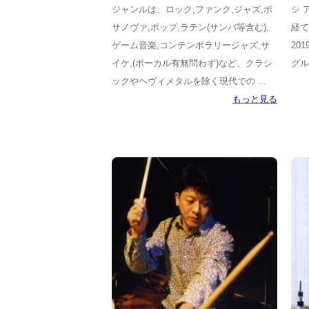
ジャンルは、ロック,ファンク,ジャズ,ボ
シ 
サノヴァ,ポップ,ラテン(サンバ等含む),
経て
ゲーム音楽,コンテンポラリージャズ,サ
20
イケ,(ボーカル有無問わず)など、クラシ
グル 
ックやヘヴィメタルを除く現代での ...
もっと見る