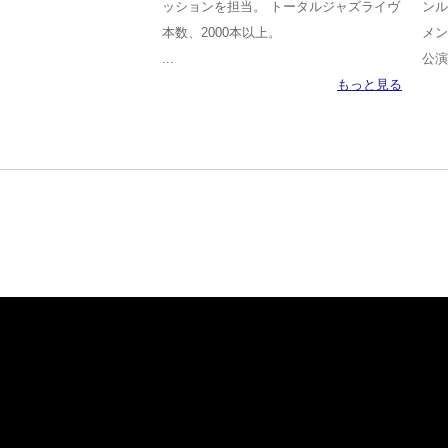
ッションを担当。 トータルジャズライヴ
ンル
本数、2000本以上。
メン
...
公演
もっと見る