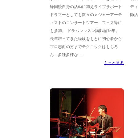
帰国後自身の活動に加えライブサポート
ディ
ドラマーとしても数々のメジャーアーテ
師活
ィストのコンサートツアー、フェス等に
も参加。 ドラムレッスン講師歴15年。
長年培ってきた経験をもとに初心者から
プロ志向の方までテクニックはもちろ
ん、多種多様な ...
もっと見る