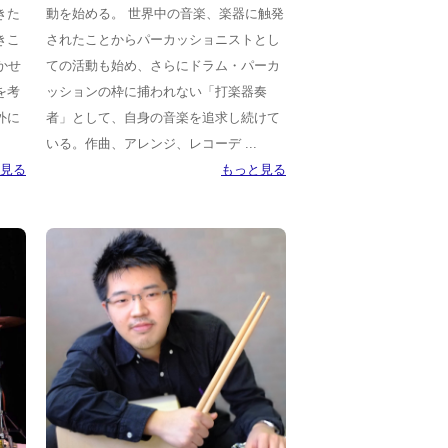
きた
動を始める。 世界中の音楽、楽器に触発
きこ
されたことからパーカッショニストとし
かせ
ての活動も始め、さらにドラム・パーカ
を考
ッションの枠に捕われない「打楽器奏
外に
者」として、自身の音楽を追求し続けて
いる。作曲、アレンジ、レコーデ ...
見る
もっと見る