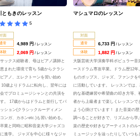
川ともきのレッスン
マシュマロのレッスン
5
対面
対面
通常
通常
4,989 円
6,733 円
/ レッスン
/ レッスン
体験
体験
2,069 円
1,882 円
/ レッスン
/ レッスン
サックス経験者、母はピアノ講師と
大阪芸術大学演奏学科ポピュラー音
恵まれた環境で育ち 5歳からクラシ
ースドラム専攻卒業。ドラム歴12年
ピアノ、エレクトーンを習い始め
ものポップス、ジャズ、ファンクを
 10歳よりドラムに転向し、翌年には
に活動しています。 レッスンでは、
会でプロミュージシャンとの共演を
的な基礎練習や希望曲の叩き方等、
す。 17歳からはドラムと並行してパ
者から上級者まで楽しくレッスンで
ッション(クラシックルーディメン
よう心掛けています！ また音楽の歴
コンガ、カホンetc.)も習い始める。
調べることが好きで、リズムから学
卒業と同時に昭和音楽大学ジャズコ
楽の歴史や好きなアーティストのル
に進学。 ジャズを中心に様々なジャ
ミュージックを辿ったりしていつも