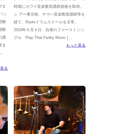
びま
時期にカワイ音楽教室講師資格を取得。
バッ
シ アー東京校、ヤマハ音楽教室講師等を
活動
経て、Rootsドラムスクールを主宰。
経験
2019年６月４日、自身のファーストシン
の講
グル Play That Funky Music ( ...
者ま
もっと見る
し
見る