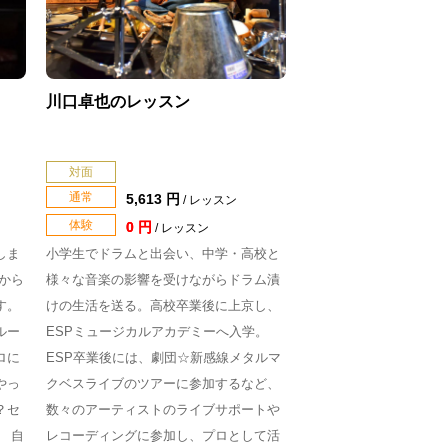
川口卓也のレッスン
対面
通常
5,613 円
/ レッスン
体験
0 円
/ レッスン
しま
小学生でドラムと出会い、中学・高校と
から
様々な音楽の影響を受けながらドラム漬
す。
けの生活を送る。高校卒業後に上京し、
ルー
ESPミュージカルアカデミーへ入学。
ロに
ESP卒業後には、劇団☆新感線メタルマ
やっ
クベスライブのツアーに参加するなど、
？セ
数々のアーティストのライブサポートや
 自
レコーディングに参加し、プロとして活