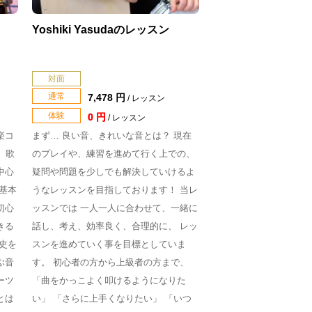
Yoshiki Yasudaのレッスン
対面
通常
7,478 円
/ レッスン
体験
0 円
/ レッスン
楽コ
まず… 良い音、きれいな音とは？ 現在
。歌
のプレイや、練習を進めて行く上での、
中心
疑問や問題を少しでも解決していけるよ
基本
うなレッスンを目指しております！ 当レ
初心
ッスンでは 一人一人に合わせて、一緒に
きる
話し、考え、効率良く、合理的に、 レッ
史を
スンを進めていく事を目標としていま
ぶ音
す。 初心者の方から上級者の方まで、
ーツ
「曲をかっこよく叩けるようになりた
とは
い」 「さらに上手くなりたい」 「いつ