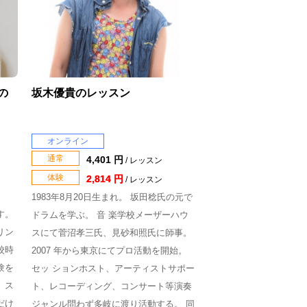
)の
坂木優貴のレッスン
オンライン
通常
4,401 円
/ レッスン
体験
2,814 円
/ レッスン
1983年8月20日生まれ。 坂田稔氏の元で
す。
ドラムを学ぶ。 音 楽学校メーザーハウ
リン
スにて菅沼孝三氏、見砂和照氏に師事。
校時
2007 年から東京にてプロ活動を開始。
験を
セッ ションホスト、アーティストサポー
、ス
ト、レコーディング、コンサート等演奏
だけ
ジャンル問わず多岐に渡り活動する。 同