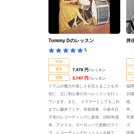
Tommy Dのレッスン
井
5
対面
通常
7,478 円
/ レッスン
体験
3,747 円
/ レッスン
ドラムの魅力や楽しさを伝えることを大
福岡
切に、主に初心者の方へレッスンを行っ
15
ています。また、 ドラマーとしてもこれ
他、
までに藤井フミヤ、布袋寅泰、小泉今日
学。
子等のレコーディングに参加。1992年渡
卒業
米。アメリカ、ヨーロッパで多数のライ
ズ、
ヴ、レコーディングセッションを経て、
現場