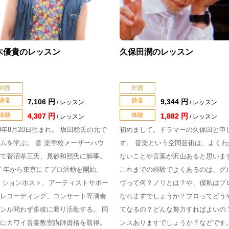
木優貴のレッスン
久保田潤のレッスン
対面
対面
通常
通常
7,106 円
9,344 円
/ レッスン
/ レッスン
体験
体験
4,307 円
1,882 円
/ レッスン
/ レッスン
83年8月20日生まれ。 坂田稔氏の元で
初めまして。ドラマーの久保田と申
ムを学ぶ。 音 楽学校メーザーハウ
す。 音楽という空間芸術は、よくわ
て菅沼孝三氏、見砂和照氏に師事。
ないことや言葉が沢山あると思いま
07 年から東京にてプロ活動を開始。
これまでの経験でよくあるのは、グ
 ションホスト、アーティストサポー
ヴって何？ノリとは？や、僕私はプ
レコーディング、コンサート等演奏
なれますでしょうか？プロってどう
ンル問わず多岐に渡り活動する。 同
てなるの？どんな努力すればよいの
にカワイ音楽教室講師資格を取得。
ンスありますでしょうか？などです。