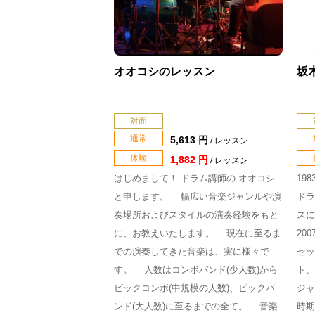
オオコシのレッスン
坂
対面
通常
5,613 円
/ レッスン
体験
1,882 円
/ レッスン
はじめまして！ ドラム講師の オオコシ
19
と申します。 幅広い音楽ジャンルや演
ドラ
奏場所およびスタイルの演奏経験をもと
スに
に、お教えいたします。 現在に至るま
20
での演奏してきた音楽は、実に様々で
セッ
す。 人数はコンボバンド(少人数)から
ト、
ビックコンボ(中規模の人数)、ビックバ
ジャ
ンド(大人数)に至るまでの全て。 音楽
時期