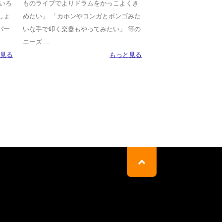
いろ
ものライブでよりドラムをかっこよくき
しょ
めたい」 「カホンやコンガとボンゴみた
パー
いな手で叩く楽器もやってみたい」 等の
ニーズ ...
見る
もっと見る