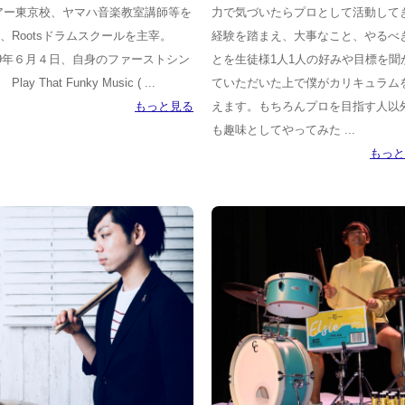
アー東京校、ヤマハ音楽教室講師等を
力で気づいたらプロとして活動して
、Rootsドラムスクールを主宰。
経験を踏まえ、大事なこと、やるべ
19年６月４日、自身のファーストシン
とを生徒様1人1人の好みや目標を聞
Play That Funky Music ( ...
ていただいた上で僕がカリキュラム
もっと見る
えます。もちろんプロを目指す人以
も趣味としてやってみた ...
もっと