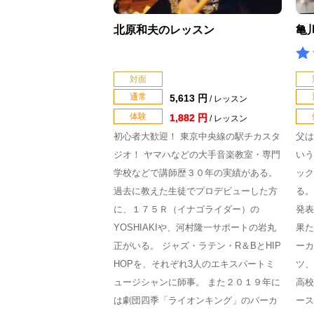
北原和夫のレッスン
亀
対面
通常
5,613 円
/ レッスン
体験
1,882 円
/ レッスン
初心者大歓迎！ 東京中央線の駅チカスタ
父は
ジオ！ ヤマハなどの大手音楽教室・専門
いう
学校などで講師歴３０年の実績がある。
ック
過去に教えた生徒でプロデビューした方
る。
に、１７５Ｒ（イナゴライダー）の
発表
YOSHIAKIや、河村隆一サポートの岩丸
果た
正がいる。 ジャズ・ラテン・R＆BとHIP
ーカ
HOPを、それぞれ3人のエキスパートミ
ツ、
ュージシャンに師事。 また２０１９年に
高校
は劇団四季「ライオンキング」のパーカ
ース