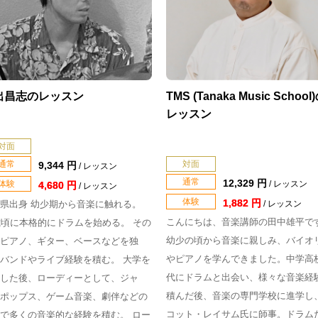
出昌志のレッスン
TMS (Tanaka Music School
レッスン
対面
通常
対面
9,344 円
/ レッスン
通常
12,329 円
体験
/ レッスン
4,680 円
/ レッスン
体験
1,882 円
県出身 幼少期から音楽に触れる。
/ レッスン
こんにちは、音楽講師の田中雄平で
歳頃に本格的にドラムを始める。 その
幼少の頃から音楽に親しみ、バイオ
ピアノ、ギター、ベースなどを独
やピアノを学んできました。中学高
バンドやライブ経験を積む。 大学を
代にドラムと出会い、様々な音楽経
した後、ローディーとして、ジャ
積んだ後、音楽の専門学校に進学し
ポップス、ゲーム音楽、劇伴などの
コット・レイサム氏に師事。ドラム
で多くの音楽的な経験を積む。 ロー