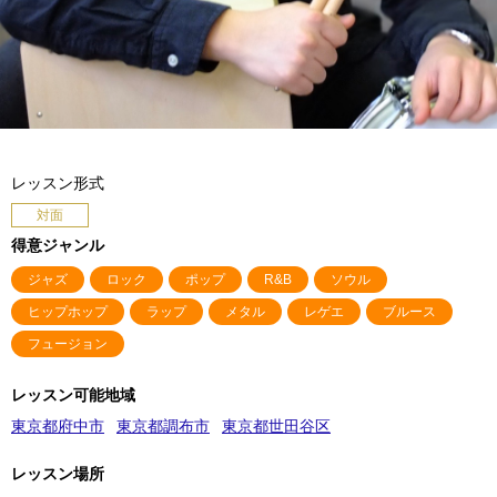
レッスン形式
対面
得意ジャンル
ジャズ
ロック
ポップ
R&B
ソウル
ヒップホップ
ラップ
メタル
レゲエ
ブルース
フュージョン
レッスン可能地域
東京都府中市
東京都調布市
東京都世田谷区
レッスン場所