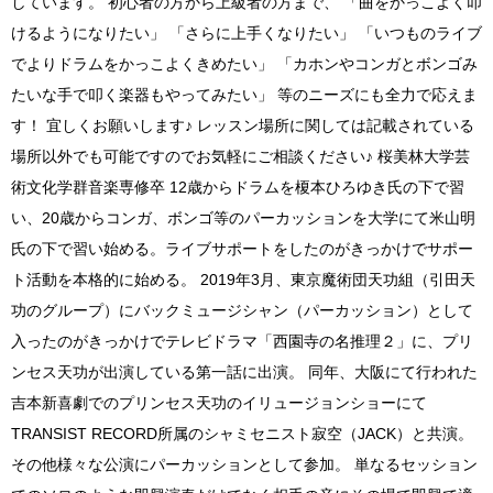
しています。 初心者の方から上級者の方まで、 「曲をかっこよく叩
けるようになりたい」 「さらに上手くなりたい」 「いつものライブ
でよりドラムをかっこよくきめたい」 「カホンやコンガとボンゴみ
たいな手で叩く楽器もやってみたい」 等のニーズにも全力で応えま
す！ 宜しくお願いします♪ レッスン場所に関しては記載されている
場所以外でも可能ですのでお気軽にご相談ください♪ 桜美林大学芸
術文化学群音楽専修卒 12歳からドラムを榎本ひろゆき氏の下で習
い、20歳からコンガ、ボンゴ等のパーカッションを大学にて米山明
氏の下で習い始める。ライブサポートをしたのがきっかけでサポー
ト活動を本格的に始める。 2019年3月、東京魔術団天功組（引田天
功のグループ）にバックミュージシャン（パーカッション）として
入ったのがきっかけでテレビドラマ「西園寺の名推理２」に、プリ
ンセス天功が出演している第一話に出演。 同年、大阪にて行われた
吉本新喜劇でのプリンセス天功のイリュージョンショーにて
TRANSIST RECORD所属のシャミセニスト寂空（JACK）と共演。
その他様々な公演にパーカッションとして参加。 単なるセッション