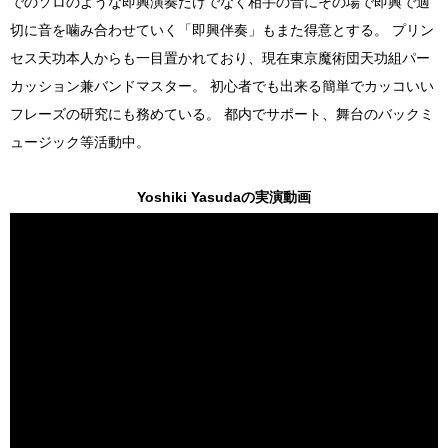
でのソロのような即興演奏だけでなく相手の音にその場で即興で適
切に音を噛み合わせていく「即興伴奏」もまた得意とする。 プリン
セス天功本人からも一目置かれており、現在東京魔術団天功組パー
カッション兼バンドマスター。 初心者でも出来る簡単でカッコいい
フレーズの研究にも務めている。 都内でサポート、舞台のバックミ
ュージック等活動中。
Yoshiki Yasudaの実演動画